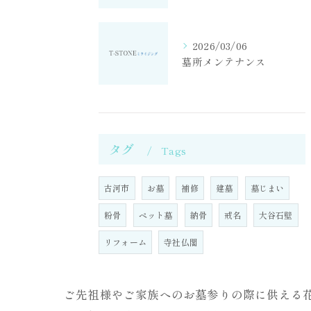
2026/03/06
墓所メンテナンス
タグ
Tags
古河市
お墓
補修
建墓
墓じまい
粉骨
ペット墓
納骨
戒名
大谷石壁
リフォーム
寺社仏閣
ご先祖様やご家族へのお墓参りの際に供える