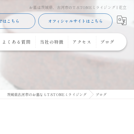
お墓は茨城県、古河市のT-STONEミライジング | 花立
せはこちら
オフィシャルサイトはこちら
よくある質問
当社の特徴
アクセス
ブログ
樹木葬
コラム
購入
コーキング
茨城県古河市のお墓ならT-STONEミライジング
ブログ
花立
クリーニング