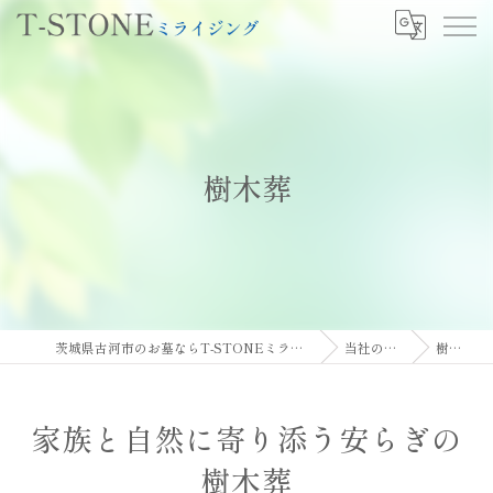
樹木葬
茨城県古河市のお墓ならT-STONEミライジング
当社の特徴
樹木葬
家族と自然に寄り添う安らぎの
樹木葬