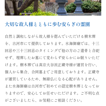
大切な故人様とともに歩む安らぎの霊園
自然と調和しながら故人様を偲んでいただける樹木葬
を、古河市にて提供しております。水海御廟では、十三
回忌や三十三回忌のタイミングで他の方のご遺骨と合祀
せず、埋葬したお墓にて変わらず安らかにお眠りいただ
けます。樹木葬では真宗大谷派正蔵寺様が運営を行い、
個人から集合、合同墓までご用意しております。正蔵寺
が運営しているため、無縁仏になる心配がありません。
また水海御廟は古河市で初めての認定樹木葬となってお
りますので、安心してお任せいただけます。ご不明な点
がございましたら、お気軽にご相談ください。