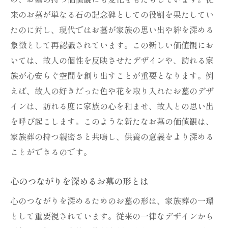
来のお墓が単なる石の記念碑としての役割を果たしてい
お墓デザインがもたらす心の安らぎ
たのに対し、現代ではお墓が家族の思い出や絆を深める
家族葬のための革新的なお墓スタイル
象徴として再認識されています。この新しい価値観にお
お墓デザインの変革が家族葬に与える影響
いては、故人の個性を反映させたデザインや、訪れる家
お墓の選択が家族葬にもたらす心の安らぎ
族が心安らぐ空間を創り出すことが重要となります。例
家族葬に寄り添うお墓選びの重要性
えば、故人の好きだった色や花を取り入れたお墓のデザ
心の安らぎを求めるお墓の選び方
インは、訪れる度に家族の心を和ませ、故人との思い出
お墓選択が家族葬に与える心理的効果
を呼び起こします。このような新たなお墓の価値観は、
家族葬の持つ親密さと共鳴し、供養の意義をより深める
家族葬におけるお墓の選択基準
ことができるのです。
お墓選びが生む心の安らぎの理由
家族葬に適したお墓の特徴と選び方
心のつながりを深めるお墓の形とは
家族葬時代に求められる新たなお墓の形とは
心のつながりを深めるためのお墓の形は、家族葬の一環
家族葬で注目される新しいお墓スタイル
として重要視されています。従来の一律なデザインから
新時代の家族葬に適したお墓の形