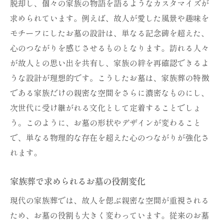
脱却し、個々の家族の物語を語るようなカスタマイズが
家族葬と共に進化するお墓のデザイン
求められています。例えば、故人が愛した風景や趣味を
未来を見据えた家族葬のお墓選び
モチーフにしたお墓の設計は、単なる記念碑を超えた、
家族葬に合う新しいお墓の提案
心のつながりを感じさせるものとなります。訪れる人々
が故人との思い出を共有し、家族の絆を再確認できるよ
家族葬時代におけるお墓の形の変遷
うな設計が理想的です。こうしたお墓は、家族葬の特徴
伝統と革新を融合した家族葬にふさわしいお墓
である家族だけの親密な空間をさらに濃密なものにし、
家族葬に相応しい伝統と革新のお墓選び
次世代に受け継がれる文化として定着することでしょ
新旧を融合したお墓のデザイン提案
う。このように、お墓の形状やデザインが変わること
伝統を守りつつ革新するお墓の形
で、単なる物理的な存在を超えた心のつながりが強化さ
家族葬のための伝統と革新の融合
れます。
お墓デザインに見る伝統と革新の調和
家族葬で求められるお墓の役割変化
家族葬に適した伝統的かつ革新的なお墓
家族の想いを反映するお墓で叶える心安らぐ供
現代の家族葬では、故人を偲ぶ親密な空間が重視される
養
ため、お墓の役割も大きく変わっています。従来のお墓