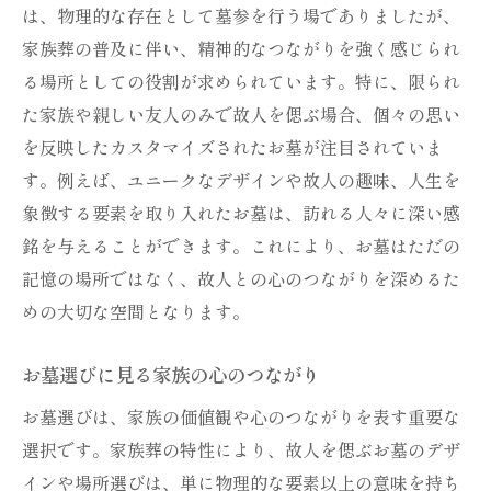
は、物理的な存在として墓参を行う場でありましたが、
家族葬で叶える想いを形にするお墓
家族葬の普及に伴い、精神的なつながりを強く感じられ
お墓に反映される家族の思いと供養
る場所としての役割が求められています。特に、限られ
心安らぐ供養を実現するお墓選び
た家族や親しい友人のみで故人を偲ぶ場合、個々の思い
家族の想いを具現化するお墓デザイン
を反映したカスタマイズされたお墓が注目されていま
供養の場としてのお墓に込める家族の想い
す。例えば、ユニークなデザインや故人の趣味、人生を
お墓で叶える家族の心安らぐ供養法
象徴する要素を取り入れたお墓は、訪れる人々に深い感
未来に向けたお墓の形を家族葬と共に探る
銘を与えることができます。これにより、お墓はただの
家族葬が導く未来のお墓のビジョン
記憶の場所ではなく、故人との心のつながりを深めるた
めの大切な空間となります。
新しい時代を見据えたお墓の未来像
家族葬と共に進化するお墓の未来
お墓選びに見る家族の心のつながり
未来志向の家族葬に適したお墓の形
お墓選びは、家族の価値観や心のつながりを表す重要な
家族葬による未来のお墓デザインの展望
選択です。家族葬の特性により、故人を偲ぶお墓のデザ
お墓と家族葬の未来を考える
インや場所選びは、単に物理的な要素以上の意味を持ち