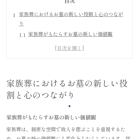
目次
家族葬におけるお墓の新しい役割と心のつなが
り
家族葬がもたらすお墓の新しい価値観
心のつながりを深めるお墓の形とは
家族葬で求められるお墓の役割変化
お墓選びに見る家族の心のつながり
新しい時代におけるお墓の価値再定義
家族葬におけるお墓の新しい役
家族葬とお墓で築く心のつながり
割と心のつながり
現代家族葬の一環として考えるお墓のデザイン
革新
家族葬がもたらすお墓の新しい価値観
家族葬にふさわしいお墓デザインの選び方
新しい時代におけるお墓デザインの革新
家族葬は、親密な空間で故人を偲ぶことを重視するた
家族葬におけるモダンなお墓の選択肢
め、お墓の持つ価値観にも変化をもたらしています。従