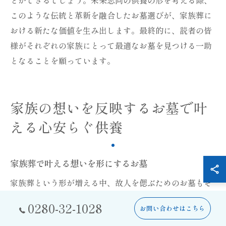
このような伝統と革新を融合したお墓選びが、家族葬に
おける新たな価値を生み出します。最終的に、読者の皆
様がそれぞれの家族にとって最適なお墓を見つける一助
となることを願っています。
家族の想いを反映するお墓で叶
える心安らぐ供養
家族葬で叶える想いを形にするお墓
家族葬という形が増える中、故人を偲ぶためのお墓もそ
の在り方が変わりつつあります。従来の豪華さや威厳を
0280-32-1028
お問い合わせはこちら
重視したお墓から、個人の趣味や人生観、家族の思いを