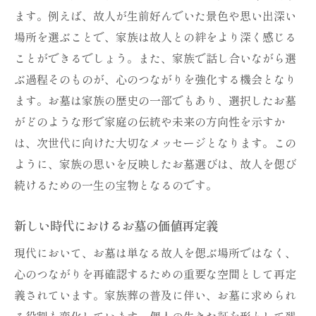
親密な家族葬に最適な現代的お墓の選択肢
ます。例えば、故人が生前好んでいた景色や思い出深い
親密な家族葬にぴったりなお墓選び
場所を選ぶことで、家族は故人との絆をより深く感じる
現代的お墓の選択が家族葬に与える影響
ことができるでしょう。また、家族で話し合いながら選
家族葬に適した現代的お墓の特徴
ぶ過程そのものが、心のつながりを強化する機会となり
ます。お墓は家族の歴史の一部でもあり、選択したお墓
親密な家族葬に選ばれるお墓デザイン
がどのような形で家庭の伝統や未来の方向性を示すか
現代的お墓がもたらす家族葬の変化
は、次世代に向けた大切なメッセージとなります。この
家族葬に最適な現代的お墓の提案
ように、家族の思いを反映したお墓選びは、故人を偲び
続けるための一生の宝物となるのです。
新しい時代におけるお墓の価値再定義
現代において、お墓は単なる故人を偲ぶ場所ではなく、
心のつながりを再確認するための重要な空間として再定
義されています。家族葬の普及に伴い、お墓に求められ
る役割も変化しています。個人の生きた証を形として残