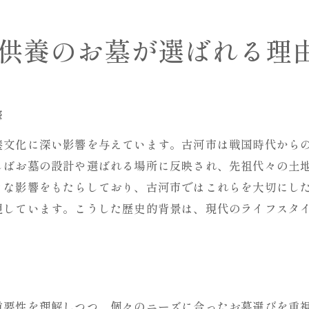
古河市特有の自然環境が与える供養の魅力
多様な供養スタイルに応える古河市の取り組み
供養のお墓が選ばれる理
心温まる供養を叶える古河市新和田のお墓選びの秘訣
心に響く供養を実現するためのポイント
供養の場としての古河市新和田の魅力
響
お墓選びで重視すべき家族の想い
養文化に深い影響を与えています。古河市は戦国時代から
古河市新和田特有の伝統と文化の影響
しばお墓の設計や選ばれる場所に反映され、先祖代々の土
現代のライフスタイルに合った供養のあり方
きな影響をもたらしており、古河市ではこれらを大切にし
地域の自然と調和する供養のアプローチ
視しています。こうした歴史的背景は、現代のライフスタ
豊かな自然と歴史に囲まれた古河市の永代供養の魅力
自然環境の中で心安らぐ供養の形
歴史ある古河市の文化が育む供養の価値
供養を通じて感じる古河市の四季の変化
重要性を理解しつつ、個々のニーズに合ったお墓選びを重