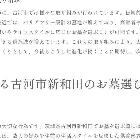
古河市新和田における永代供養の現状
地域特性を活かした供養の新しいアプローチ
めに、古河市では様々な取り組みが行われています。伝統
最近では、バリアフリー設計の墓地が増えており、高齢者
供養の選択肢を広げる古河市の取り組み
想いやライフスタイルに応じたお墓を選ぶことが可能です
安心して任せられる供養の仕組み
できる選択肢が増えています。これらの取り組みにより、
古河市新和田の永代供養の費用と特徴
くくりとして、今後もこうした進化が続くことに期待し、
供養を通じて感じる地域社会の温かさ
家族の想いを形にする古河市新和田の永代供養のお墓
家族の絆を深める供養の選び方
る古河市新和田のお墓選
古河市新和田でかなえる想いを形にする供養
供養に込める家族の思いと願い
地域に根付く供養の新しいカタチ
ト
安心して未来を託せる供養の方法
の大切な行為です。茨城県古河市新和田でお墓を選ぶ際に
供養を通じて繋がる家族と地域の絆
えば、故人の好みや生前の生活スタイルを反映した供養形