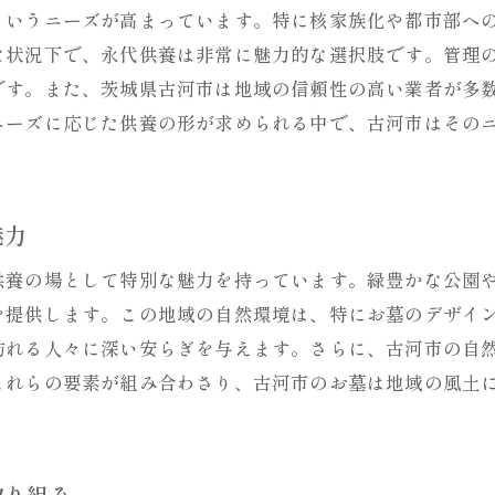
というニーズが高まっています。特に核家族化や都市部へ
伝統を守りながら革新する供養のアプローチ
な状況下で、永代供養は非常に魅力的な選択肢です。管理
古河市新和田特有のお墓デザインの魅力
です。また、茨城県古河市は地域の信頼性の高い業者が多
地域文化と革新の融合が生む供養の形
ニーズに応じた供養の形が求められる中で、古河市はその
先祖から受け継ぐ供養の新しい可能性
古河市で見つける理想のお墓セットプランの魅力とは
古河市の供養セットプランが提供する安心感
魅力
家族に寄り添うお墓セットプランの選び方
供養の場として特別な魅力を持っています。緑豊かな公園
供養のニーズに応える多様なセットプラン
を提供します。この地域の自然環境は、特にお墓のデザイ
古河市の供養セットプランが選ばれる理由
訪れる人々に深い安らぎを与えます。さらに、古河市の自
これらの要素が組み合わさり、古河市のお墓は地域の風土
地域の特色を活かしたお墓セットの提案
供養の未来を見据えたセットプランの魅力
永代供養に最適な古河市新和田のお墓事情を詳しく解
取り組み