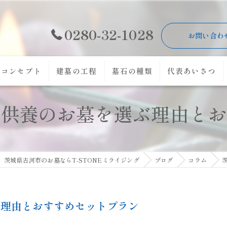
0280-32-1028
お問い合わ
コンセプト
建墓の工程
墓石の種類
代表あいさつ
代供養のお墓を選ぶ理由とお
茨城県古河市のお墓ならT-STONEミライジング
ブログ
コラム
ぶ理由とおすすめセットプラン