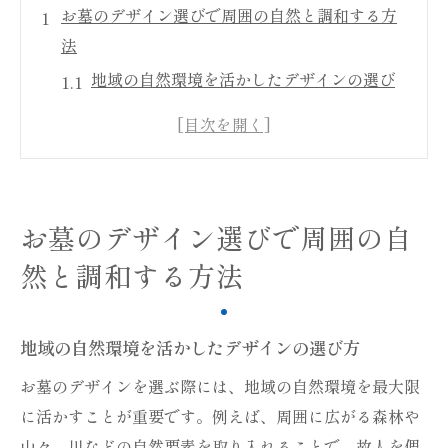
お墓のデザイン選びで周囲の自然と調和する方
法
地域の自然環境を活かしたデザインの選び
方
景観を損なわないためのデザインテクニッ
ク
土地の風土に合った素材の選定方法
お墓のデザイン選びで周囲の自
色彩選びで周囲と調和するポイント
然と調和する方法
植物や緑との共生を考慮した設計
自然災害に強いお墓デザインの工夫
故人を偲ぶ場としてのお墓周辺環境の重要性
地域の自然環境を活かしたデザインの選び方
静寂と安らぎをもたらす環境づくり
お墓のデザインを選ぶ際には、地域の自然環境を最大限
地域の歴史と伝統を反映したデザイン
に活かすことが重要です。例えば、周囲に広がる森林や
訪れる人々への配慮が求められる理由
山々、川などの自然要素を取り入れることで、故人を偲