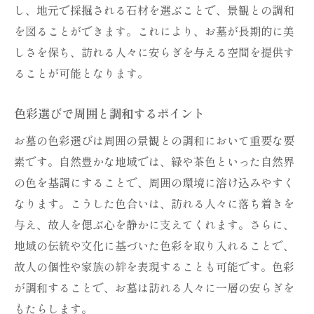
作る
し、地元で採掘される石材を選ぶことで、景観との調和
を図ることができます。これにより、お墓が長期的に美
個別のニーズに応じたサイズ選定のポイン
しさを保ち、訪れる人々に安らぎを与える空間を提供す
ト
ることが可能となります。
故人の個性を反映したサイズの選び方
周囲の空間を活かしたサイズ選定
色彩選びで周囲と調和するポイント
家族の歴史を感じるサイズの工夫
お墓の色彩選びは周囲の景観との調和において重要な要
周囲の景観と調和する適切なサイズ
素です。自然豊かな地域では、緑や茶色といった自然界
サイズが持つ心理的影響を考慮した設計
の色を基調にすることで、周囲の環境に溶け込みやすく
自然素材を活かしたお墓デザインの事例
なります。こうした色合いは、訪れる人々に落ち着きを
石材の選び方とその特徴
与え、故人を偲ぶ心を静かに支えてくれます。さらに、
木材を使用したお墓の魅力
地域の伝統や文化に基づいた色彩を取り入れることで、
故人の個性や家族の絆を表現することも可能です。色彩
地域特産の素材を活かすデザイン
が調和することで、お墓は訪れる人々に一層の安らぎを
環境負荷を軽減する素材の選定
もたらします。