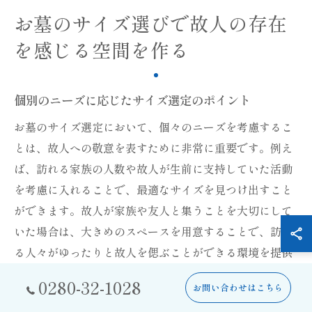
お墓のサイズ選びで故人の存在
を感じる空間を作る
個別のニーズに応じたサイズ選定のポイント
お墓のサイズ選定において、個々のニーズを考慮するこ
とは、故人への敬意を表すために非常に重要です。例え
ば、訪れる家族の人数や故人が生前に支持していた活動
を考慮に入れることで、最適なサイズを見つけ出すこと
ができます。故人が家族や友人と集うことを大切にして
いた場合は、大きめのスペースを用意することで、訪れ
る人々がゆったりと故人を偲ぶことができる環境を提供
することができます。一方、故人が静かで控えめな生き
0280-32-1028
お問い合わせはこちら
方を好んでいた場合は、コンパクトなお墓が適している