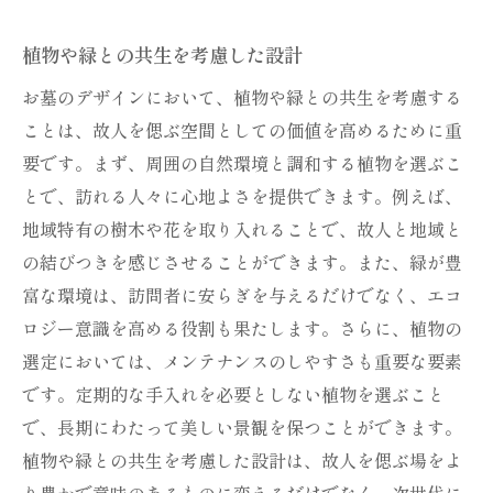
自然美を追求したデザイン事例
素材の組み合わせによる新しいデザイン
植物や緑との共生を考慮した設計
未来を見据えたお墓デザインの選び方と環境配
お墓のデザインにおいて、植物や緑との共生を考慮する
慮の重要性
ことは、故人を偲ぶ空間としての価値を高めるために重
持続可能な材質選定のポイント
要です。まず、周囲の自然環境と調和する植物を選ぶこ
次世代に継承するためのデザイン
とで、訪れる人々に心地よさを提供できます。例えば、
環境に優しい設計を実現する方法
地域特有の樹木や花を取り入れることで、故人と地域と
未来のための新しいデザインコンセプト
の結びつきを感じさせることができます。また、緑が豊
富な環境は、訪問者に安らぎを与えるだけでなく、エコ
気候変動に対応したお墓の設計
ロジー意識を高める役割も果たします。さらに、植物の
地域の環境保護活動との連携
選定においては、メンテナンスのしやすさも重要な要素
です。定期的な手入れを必要としない植物を選ぶこと
で、長期にわたって美しい景観を保つことができます。
植物や緑との共生を考慮した設計は、故人を偲ぶ場をよ
り豊かで意味のあるものに変えるだけでなく、次世代に