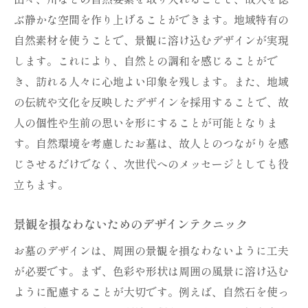
ぶ静かな空間を作り上げることができます。地域特有の
故人の思い出を感じ取る設計の工夫
自然素材を使うことで、景観に溶け込むデザインが実現
お墓周辺の整備とその重要性
します。これにより、自然との調和を感じることがで
自然との共生が育む故人への思い
き、訪れる人々に心地よい印象を残します。また、地域
自然環境に溶け込むお墓デザインの選び方
の伝統や文化を反映したデザインを採用することで、故
自然素材のお墓が持つ魅力とは
人の個性や生前の思いを形にすることが可能となりま
土地柄に応じたデザインの工夫
す。自然環境を考慮したお墓は、故人とのつながりを感
持続可能性を考慮した設計方法
じさせるだけでなく、次世代へのメッセージとしても役
立ちます。
季節感を取り入れたデザイン選定
地域の動植物との共存を図る工夫
景観を損なわないためのデザインテクニック
未来を見据えたエコフレンドリーなお墓
お墓のデザインは、周囲の景観を損なわないように工夫
訪れる人々に心地よさを提供するお墓の周辺環
が必要です。まず、色彩や形状は周囲の風景に溶け込む
境
ように配慮することが大切です。例えば、自然石を使っ
バリアフリー設計の重要性