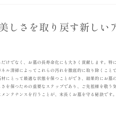
専門家によるお墓の美しさを引き出す技術
最新の清掃技術が実現する輝き
清掃後のお墓の維持管理のコツ
美しさを取り戻す新しい
風雨による劣化を防ぐお墓のパネル清掃の重要性
風雨に強いお墓を作るための素材選び
劣化を未然に防ぐための定期点検の重要性
パネル清掃で叶える長期間の保護効果
るだけでなく、お墓の長寿命化にも大きく貢献します。特
自然環境からお墓を守る具体的な方法
パネル清掃によってこれらの汚れを徹底的に取り除くこと
専門的な清掃とメンテナンスの連携
石材にとって最適な状態を保つことができ、結果的にお墓
劣化が進行する前に行うべき対応
しさを保つための重要なステップであり、ご先祖様を敬う
お墓の美化が家族の心に与える影響とは
にメンテナンスを行うことが、末長くお墓を守る秘訣です
美しいお墓がもたらす心理的な効果
家族の絆を深めるお墓参りの時間