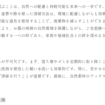
整然としたお墓が与える安心感
選ぶことは、自然への配慮と持続可能な未来への一歩です
美化活動を通じた家族間のコミュニケーション
、重曹や酢を使った清掃方法は、環境に配慮しながらも効
可能な道具を使用することで、廃棄物を減らすことができ
お墓が家族にとっての癒しの場となる理由
により、お墓の周囲の自然環境を保護しながら、ご先祖様
お墓の美しさがもたらす精神的な充足感
行動する一つの形であり、家族や地域社会との絆を深める
パネル清掃でお墓を清潔に保つための最先端技術
最新の清掃機器がもたらす効果
プロの技術で実現するお墓の美観
れが不可欠です。まず、落ち葉やゴミを定期的に取り除く
清掃技術の進化がもたらす効率化
性洗剤を使用した軽い水洗いも効果的です。特に、苔やカ
最先端技術でかなえる安全な清掃
で清掃を行うことが重要です。最後に、自然素材のワック
従来の清掃方法を超えるパネル清掃
未来の清掃技術が示す可能性
お墓の手入れがもたらす平和と安らぎの時間
技術
お墓参りが心に安らぎをもたらす理由