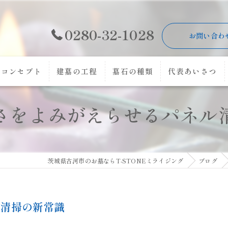
0280-32-1028
お問い合わ
コンセプト
建墓の工程
墓石の種類
代表あいさつ
さをよみがえらせるパネル
茨城県古河市のお墓ならT-STONEミライジング
ブログ
ル清掃の新常識