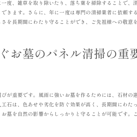
に一度、雑草を取り除いたり、落ち葉を掃除することで、
定期清掃がもたらすお墓の保護効果
もできます。さらに、年に一度は専門の清掃業者に依頼す
長持ちするお墓を維持するための習慣
しさを長期間にわたり守ることができ、ご先祖様への敬意
清掃の頻度とお墓の寿命の関係
定期的なメンテナンスが防ぐたくさんのトラブル
ぐお墓のパネル清掃の重
プロによる定期清掃の重要性
お墓を長く美しく保つための秘訣
お墓の美しさを保つためのプロによる清掃サービスの選
信頼できる清掃業者を見つけるポイント
選びが重要です。風雨に強いお墓を作るためには、石材の
サービス選びで注意すべき点
人工石は、色あせや劣化を防ぐ効果が高く、長期間にわた
プロならではの清掃技術の魅力
、お墓を自然の影響からしっかりと守ることが可能です。
お墓のニーズに合わせたサービスの選び方
清掃業者の評判を見極める方法