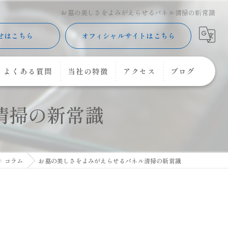
お墓の美しさをよみがえらせるパネル清掃の新常識
せはこちら
オフィシャルサイトはこちら
よくある質問
当社の特徴
アクセス
ブログ
清掃の新常識
樹木葬
コラム
購入
コーキング
コラム
お墓の美しさをよみがえらせるパネル清掃の新常識
花立
クリーニング