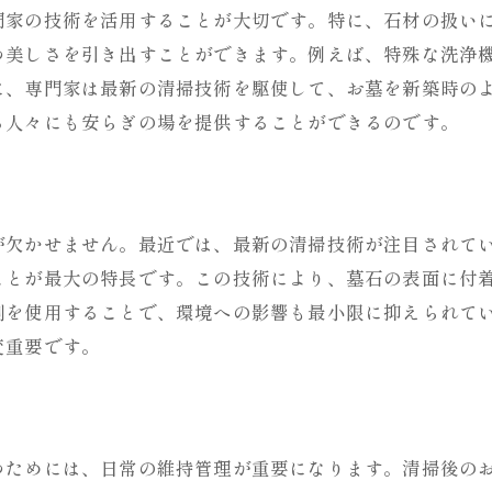
門家の技術を活用することが大切です。特に、石材の扱い
穏やかな時間を作り出すお墓の整備
つ美しさを引き出すことができます。例えば、特殊な洗浄
手入れが家族に与える心理的効果
に、専門家は最新の清掃技術を駆使して、お墓を新築時の
安らぎの空間を作るための具体的アプローチ
る人々にも安らぎの場を提供することができるのです。
お墓が心の拠り所となる理由
お墓の美しさが心の平和を保つ
お墓のパネル清掃で訪れる人にもたらす癒しの空間
が欠かせません。最近では、最新の清掃技術が注目されて
訪れる人に安らぎを提供するお墓の美しさ
ことが最大の特長です。この技術により、墓石の表面に付
癒しの空間を作るためのデザインポイント
剤を使用することで、環境への影響も最小限に抑えられて
清掃がもたらす訪問者への心理的効果
変重要です。
美しいお墓が訪問者に与える感動
癒しの場としての墓地づくりの工夫
訪れる人々が感じるお墓の清潔さの重要性
つためには、日常の維持管理が重要になります。清掃後の
定期的なパネル清掃がお墓を長持ちさせる理由