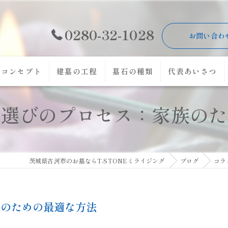
0280-32-1028
お問い合わ
コンセプト
建墓の工程
墓石の種類
代表あいさつ
墓選びのプロセス：家族のた
茨城県古河市のお墓ならT-STONEミライジング
ブログ
コラ
族のための最適な方法