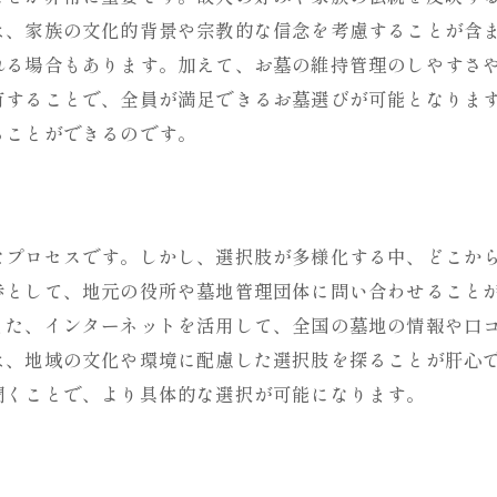
故人の生前の希望をどう反映するか
は、家族の文化的背景や宗教的な信念を考慮することが含
れる場合もあります。加えて、お墓の維持管理のしやすさ
地域のお墓文化と配置場所の選び方
有することで、全員が満足できるお墓選びが可能となりま
気候条件が素材に与える影響について
ることができるのです。
バリアフリー設計で未来の家族も安心なお墓選び
高齢者に優しいバリアフリー設計のポイント
車椅子でも訪問しやすいお墓の特徴
なプロセスです。しかし、選択肢が多様化する中、どこか
バリアフリー対応の最新トレンド
歩として、地元の役所や墓地管理団体に問い合わせること
未来を見据えた家族のための設計
また、インターネットを活用して、全国の墓地の情報や口
訪れる人の安全を考慮した設計の重要性
は、地域の文化や環境に配慮した選択肢を探ることが肝心
バリアフリー設計の具体的な事例紹介
聞くことで、より具体的な選択が可能になります。
現代のお墓選びで考慮すべき将来的な維持管理の重要
将来的な管理コストを予測する方法
お墓の維持管理の負担を減らすための工夫