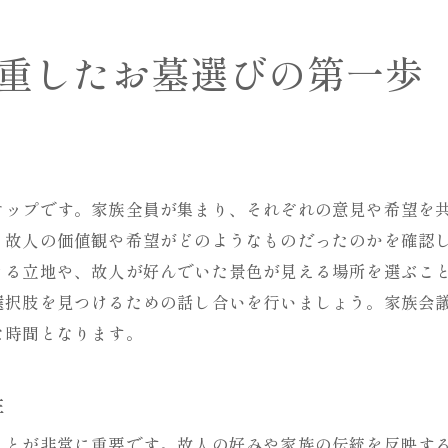
遠方に住む家族の意見を反映させるには
親族間で意見が分かれた場合の調整方法
重したお墓選びの第一歩
お墓のデザイン選びで家族の価値観を反映させる方法
伝統と現代デザインの融合を目指す
家族の歴史を表現するデザイン選択
カスタマイズ可能なお墓デザインの探し方
テップです。家族全員が集まり、それぞれの意見や希望を
デザイン選びと故人の趣味・嗜好の関係性
、故人の価値観や希望がどのようなものだったのかを確認
環境に配慮したお墓デザインの特徴
きる立地や、故人が好んでいた景色が見える場所を選ぶこ
お墓デザイン選びにおける予算の考え方
選択肢を見つけるための話し合いを行いましょう。家族会
故人の希望を反映したお墓の素材や配置場所の選び方
な時間となります。
耐久性の高い素材のメリットとデメリット
性
伝統的な石材と新素材の比較
自然環境との調和を考慮した場所選び
ことが非常に重要です。故人の好みや家族の伝統を反映す