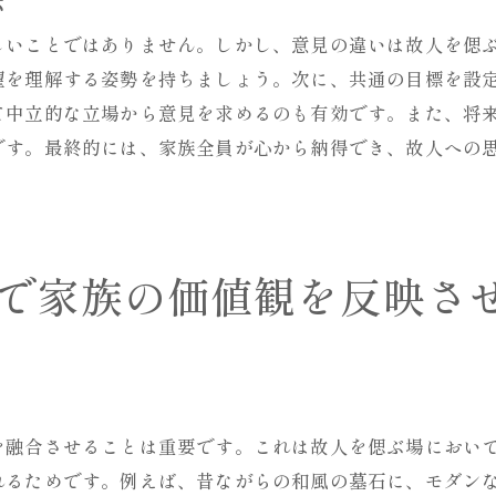
家族で意見を出し合うことの重要性
お墓選びを通じたコミュニケーションの促進
しいことではありません。しかし、意見の違いは故人を偲
望を理解する姿勢を持ちましょう。次に、共通の目標を設
選択過程で学ぶ家族の価値観の共有
て中立的な立場から意見を求めるのも有効です。また、将
家族の歴史を振り返る機会としての意義
です。最終的には、家族全員が心から納得でき、故人への
共同作業が生む家族の新たな結束
お墓選びを通して得られる家族の成長
家族全員が満足できるお墓選びのためのステップ
初めての人でも安心の計画ステップ
で家族の価値観を反映さ
相談段階から決定までのプロセス
情報を整理し比較検討する方法
見学や相談で得られる重要な情報
納得のいくお墓選びに向けた予算計画
を融合させることは重要です。これは故人を偲ぶ場におい
家族全員が満足するための確認ポイント
れるためです。例えば、昔ながらの和風の墓石に、モダン