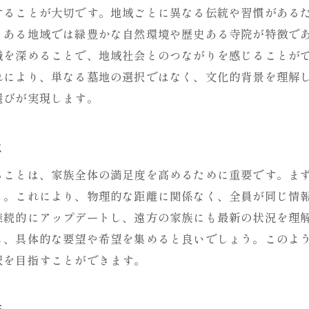
することが大切です。地域ごとに異なる伝統や習慣がある
永代供養墓のメリットと選び方
、ある地域では緑豊かな自然環境や歴史ある寺院が特徴で
お墓の管理を次世代に引き継ぐための準備
識を深めることで、地域社会とのつながりを感じることが
定期的なメンテナンスの必要性とその計画
れにより、単なる墓地の選択ではなく、文化的背景を理解
維持管理に関する家族の役割分担の重要性
選びが実現します。
多様化する選択肢から理想のお墓を見つけ出すポイン
選択肢が多様化する現代の背景
は
各地域のお墓の特徴と選び方
ることは、家族全体の満足度を高めるために重要です。ま
最新のお墓トレンドとその利点
う。これにより、物理的な距離に関係なく、全員が同じ情
情報収集の効率的な方法とツール
継続的にアップデートし、遠方の家族にも最新の状況を理
し、具体的な要望や希望を集めると良いでしょう。このよ
家族のニーズに合ったお墓選びのポイント
択を目指すことができます。
理想のお墓を見つけるためのチェックリスト
お墓選びが家族の絆を深める理由とそのプロセス
法