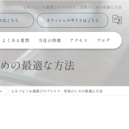
心をつなぐお墓選びのプロセス：家族のための最適な方法
せはこちら
オフィシャルサイトはこちら
よくある質問
当社の特徴
アクセス
ブログ
めの最適な方法
樹木葬
コラム
購入
コーキング
ム
心をつなぐお墓選びのプロセス：家族のための最適な方法
花立
クリーニング