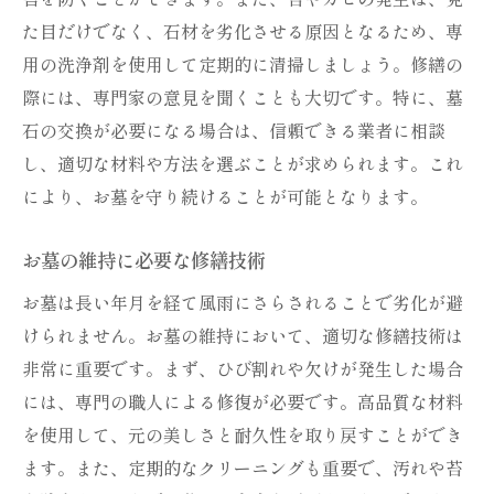
た目だけでなく、石材を劣化させる原因となるため、専
修繕で実現するお墓の耐久性
用の洗浄剤を使用して定期的に清掃しましょう。修繕の
お墓修繕で長持ちを目指す
際には、専門家の意見を聞くことも大切です。特に、墓
お墓の維持に欠かせない修繕のポイント
石の交換が必要になる場合は、信頼できる業者に相談
修繕が欠かせない理由とは
し、適切な材料や方法を選ぶことが求められます。これ
お墓修繕の基本的なポイント
により、お墓を守り続けることが可能となります。
維持に必要な修繕技術を紹介
お墓の維持に必要な修繕技術
お墓を美しく保つ修繕のコツ
修繕でお墓を長持ちさせる方法
お墓は長い年月を経て風雨にさらされることで劣化が避
けられません。お墓の維持において、適切な修繕技術は
維持と修繕の重要な関係性
非常に重要です。まず、ひび割れや欠けが発生した場合
お墓の修繕と交換を考える理由
には、専門の職人による修復が必要です。高品質な材料
修繕と交換が重要な理由とは
を使用して、元の美しさと耐久性を取り戻すことができ
お墓の修繕を考えるタイミング
ます。また、定期的なクリーニングも重要で、汚れや苔
交換が意味するお墓の未来