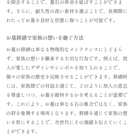
を除去することで、墓石の寿命を延ばすことができま
修繕で守る家族の想いと歴史
す。さらに、耐久性の高い素材を選ぶことで、長期間に
お墓修繕の意義とその方法
わたってお墓を良好な状態に保つことが可能です。
交換と修繕の選択ポイント
お墓修繕で家族の想いを継ぐ方法
墓石交換と修繕でお墓を守る
お墓の修繕は単なる物理的なメンテナンスにとどまら
交換と修繕で守るお墓の価値
ず、家族の想いを継承する大切な行為です。例えば、故
修繕が叶えるお墓の新しい姿
人が愛したデザインやシンボルを取り入れることで、
お墓の修繕で未来を築く方法
個々の家族の歴史を反映させることができます。修繕時
交換と修繕が導くお墓の安全
には、家族間での対話を通じて、どのように故人の意志
修繕で守るお墓への尊敬と愛
を尊重しつつ、お墓を維持するかを考えることが重要で
お墓を守るための交換知識
す。これにより、お墓は単なる石の集合ではなく、家族
お墓の修繕で家族の想いを守る
の絆を象徴する場所となります。修繕を通じて家族の想
家族の想いを守る修繕の力
いを形にすることで、次世代にその価値を伝えていくこ
とができます。
修繕で伝えるお墓への愛情