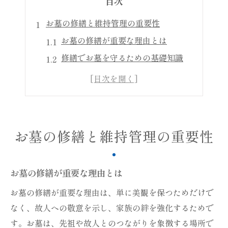
目次
お墓の修繕と維持管理の重要性
お墓の修繕が重要な理由とは
修繕でお墓を守るための基礎知識
お墓の維持に必要な修繕技術
お墓修繕で家族の想いを継ぐ方法
修繕を通じたお墓管理のポイント
長持ちするお墓のための修繕術
お墓の修繕と維持管理の重要性
お墓の修繕で敬意を形にする方法
修繕で形作るお墓への敬意
お墓の修繕が重要な理由とは
お墓修繕がもたらす心の変化
お墓の修繕が重要な理由は、単に美観を保つためだけで
修繕で実現するお墓の美しさ
なく、故人への敬意を示し、家族の絆を強化するためで
お墓の修繕で敬意を深める方法
す。お墓は、先祖や故人とのつながりを象徴する場所で