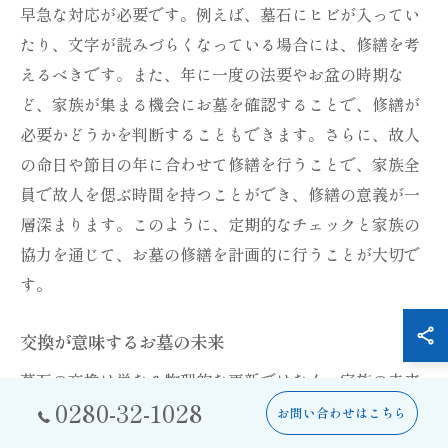
早急な対応が必要です。例えば、墓石にヒビが入ってい
たり、文字が読みづらくなっている場合には、修繕を考
えるべきです。また、年に一度の法要やお盆の時期な
ど、家族が集まる機会にお墓を確認することで、修繕が
必要かどうかを判断することもできます。さらに、故人
の命日や節目の年に合わせて修繕を行うことで、家族全
員で故人を偲ぶ時間を持つことができ、修繕の意義が一
層深まります。このように、定期的なチェックと家族の
協力を通じて、お墓の修繕を計画的に行うことが大切で
す。
交換が意味するお墓の未来
墓石の交換は単なる物理的な更新ではなく、家族の未来
0280-32-1028
を見据えた重要な決断です。現代のお墓は、故人の記憶
お問い合わせはこちら
を次世代に繋ぐための新しい役割を持っています。例え