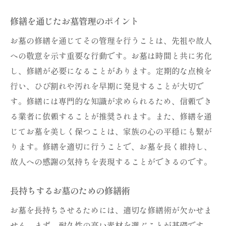
お墓修繕が繋ぐ家族の絆
修繕を通じたお墓管理のポイント
修繕で叶えるお墓の願い
お墓の修繕を通じてその管理を行うことは、先祖や故人
家族の歴史を守る修繕方法
への敬意を示す重要な行動です。お墓は時間と共に劣化
修繕で大切にする家族の想い
し、修繕が必要になることがあります。定期的な点検を
行い、ひび割れや汚れを早期に発見することが大切で
す。修繕には専門的な知識が求められるため、信頼でき
る業者に依頼することが推奨されます。また、修繕を通
じてお墓を美しく保つことは、家族の心の平穏にも繋が
ります。修繕を適切に行うことで、お墓を長く維持し、
故人への感謝の気持ちを表現することができるのです。
長持ちするお墓のための修繕術
お墓を長持ちさせるためには、適切な修繕術が欠かせま
せん。まず、耐久性の高い素材を選ぶことが基礎です。