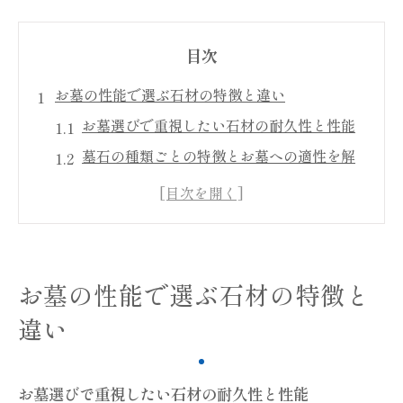
目次
お墓の性能で選ぶ石材の特徴と違い
お墓選びで重視したい石材の耐久性と性能
墓石の種類ごとの特徴とお墓への適性を解
説
墓石性能から見たお墓の選び方と後悔しな
いポイント
お墓の石材ランクによる耐久性と美しさの
お墓の性能で選ぶ石材の特徴と
違い
違い
吸水率一覧でわかるお墓の石材比較と選定
方法
お墓の種類別に見る墓石性能の実体験と評
お墓選びで重視したい石材の耐久性と性能