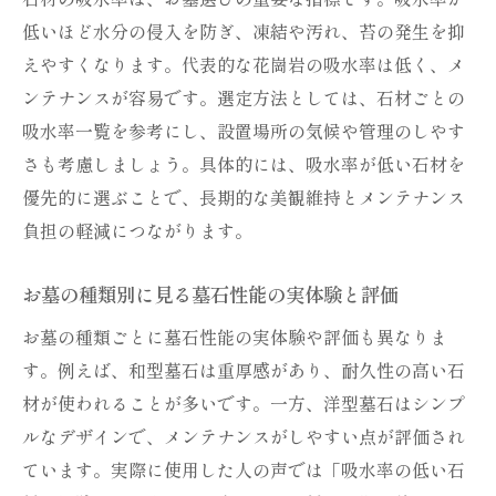
い理由
低いほど水分の侵入を防ぎ、凍結や汚れ、苔の発生を抑
墓石の種類別に見るお墓の掃除しやすさの
えやすくなります。代表的な花崗岩の吸水率は低く、メ
違い
ンテナンスが容易です。選定方法としては、石材ごとの
吸水率一覧を参考にし、設置場所の気候や管理のしやす
お墓のお手入れ頻度を減らす石材選びのコ
さも考慮しましょう。具体的には、吸水率が低い石材を
ツ
優先的に選ぶことで、長期的な美観維持とメンテナンス
メンテナンス性で選ぶお墓の種類とその特
負担の軽減につながります。
徴
お墓のメンテナンス費用を抑える方法と注
お墓の種類別に見る墓石性能の実体験と評価
意点
お墓の種類ごとに墓石性能の実体験や評価も異なりま
国産墓石と外国産の違いを知る
す。例えば、和型墓石は重厚感があり、耐久性の高い石
お墓の国産墓石と外国産の性能比較ポイン
材が使われることが多いです。一方、洋型墓石はシンプ
ト
ルなデザインで、メンテナンスがしやすい点が評価され
石材の種類によるお墓の品質と特徴の違い
ています。実際に使用した人の声では「吸水率の低い石
国産墓石と外国産で異なるお墓の吸水率を