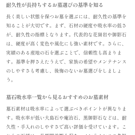
イント
耐久性が長持ちするお墓選びの基準を知る
お墓の吸水率・耐久性と価格の関係を知ろ
長く美しい状態を保つお墓を選ぶには、耐久性の基準を
う
知ることが大切です。まず、石材の硬度や吸水率の低さ
納得できるお墓選びに必要な性能比較の視
が、耐久性の指標となります。代表的な花崗岩や御影石
点
は、硬度が高く変色や風化にも強い素材です。さらに、
実績のある産地の石を選ぶことで、信頼性も高まりま
す。基準を押さえたうえで、家族の希望やメンテナンス
のしやすさも考慮し、後悔のないお墓選びをしましょ
う。
墓石吸水率一覧から見るおすすめのお墓素材
墓石素材は吸水率によって選ぶべきポイントが異なりま
す。吸水率が低い大島石や庵治石、黒御影石などは、耐
久性・手入れのしやすさで高い評価を受けています。こ