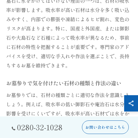
墓石に水をかけてはいけない理由の一つは、石材の吸水
率が影響します。吸水率が高い石材は水分を多く吸い込
みやすく、内部での膨張や凍結によるヒビ割れ、変色の
リスクが高まります。特に、国産と外国産、または御影
石や大島石など石種によって吸水率が異なるため、事前
に石材の特性を把握することが重要です。専門家のアド
バイスを受け、適切な手入れや作法を選ぶことで、長持
ちするお墓を維持できます。
お墓参りで気を付けたい石材の種類と作法の違い
お墓参りでは、石材の種類ごとに適切な作法を意識しま
しょう。例えば、吸水率の低い御影石や庵治石は水分の
影響を受けにくいですが、吸水率が高い石材では水をか
けすぎない配慮が必要です。石材ごとの特性を知ること
0280-32-1028
お問い合わせはこちら
で、墓石の美しさと耐久性を保つことができます。伝統