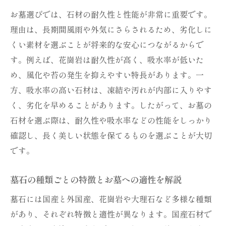
価
お墓選びでは、石材の耐久性と性能が非常に重要です。
墓石の吸水率と耐久性を徹底解説
理由は、長期間風雨や外気にさらされるため、劣化しに
お墓に適した墓石の吸水率と耐久性の関係
くい素材を選ぶことが将来的な安心につながるからで
性
す。例えば、花崗岩は耐久性が高く、吸水率が低いた
吸水率が高すぎるお墓のリスクと対策ポイ
め、風化や苔の発生を抑えやすい特長があります。一
ント
方、吸水率の高い石材は、凍結や汚れが内部に入りやす
耐久性が長持ちするお墓選びの基準を知る
く、劣化を早めることがあります。したがって、お墓の
石材を選ぶ際は、耐久性や吸水率などの性能をしっかり
墓石吸水率一覧から見るおすすめのお墓素
確認し、長く美しい状態を保てるものを選ぶことが大切
材
です。
お墓の吸水率とお手入れしやすさの違いを
解説
墓石の種類ごとの特徴とお墓への適性を解説
墓石性能を生かしたお墓の維持方法と注意
墓石には国産と外国産、花崗岩や大理石など多様な種類
点
があり、それぞれ特徴と適性が異なります。国産石材で
石のランク別に見るお墓の種類の選び方