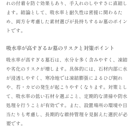
吸水率の高いお墓に水をかける際の注意ポ
れの付着を防ぐ効果もあり、手入れのしやすさに直結し
イント
ます。結論として、吸水率と耐久性は密接に関わるた
墓石性能に合わせたお墓の正しい作法を解
め、両方を考慮した素材選びが長持ちするお墓のポイン
説
トです。
お墓のお手入れと水の使い方に関する実践
吸水率が高すぎるお墓のリスクと対策ポイント
的助言
品質と費用を両立させるお墓選びの極意
吸水率が高すぎる墓石は、水分を多く含みやすく、凍結
や劣化のリスクが増します。具体的には、石材内部に水
お墓選びで品質と費用をバランスよく考え
が浸透しやすく、寒冷地では凍結膨張によるひび割れ
るコツ
や、苔・カビの発生が起こりやすくなります。対策とし
墓石性能を重視した費用対効果の高いお墓
て、吸水率の低い石材を選ぶこと、定期的な清掃や防水
探し
処理を行うことが有効です。また、設置場所の環境や日
お墓の種類別に見る費用と耐久性の違いを
当たりも考慮し、長期的な維持管理を見据えた選択が必
解説
要です。
墓石ランクごとのお墓選びとコスト削減ポ