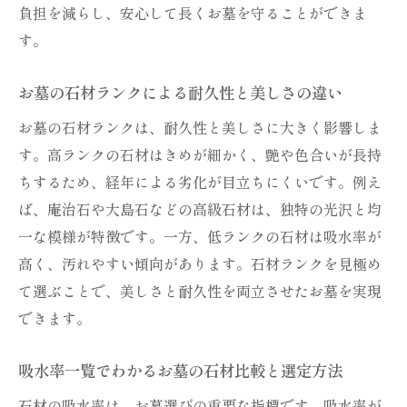
負担を減らし、安心して長くお墓を守ることができま
ツ
す。
耐久性重視の墓石選びでお墓を守るポイン
ト
お墓の石材ランクによる耐久性と美しさの違い
お墓の吸水率が長寿命に与える影響を詳し
お墓の石材ランクは、耐久性と美しさに大きく影響しま
く解説
す。高ランクの石材はきめが細かく、艶や色合いが長持
長持ちするお墓のための石材メンテナンス
ちするため、経年による劣化が目立ちにくいです。例え
方法
ば、庵治石や大島石などの高級石材は、独特の光沢と均
お墓選びで後悔しない耐久性の見極め方
一な模様が特徴です。一方、低ランクの石材は吸水率が
石の種類ごとに異なるお墓の長持ち術を紹
高く、汚れやすい傾向があります。石材ランクを見極め
介
て選ぶことで、美しさと耐久性を両立させたお墓を実現
メンテナンスしやすい墓石の選定ポイント
できます。
お墓の手入れが楽な墓石性能と選び方の秘
吸水率一覧でわかるお墓の石材比較と選定方法
訣
吸水率が低いお墓はメンテナンスがしやす
石材の吸水率は、お墓選びの重要な指標です。吸水率が