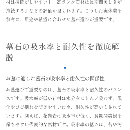
材は掃除がしやすい」「高ランク石材は長期間美しさが
解説
持続する」などの評価が見られます。こうした実体験を
お墓選びにおける国産と外国産の判断基準
参考に、用途や希望に合わせた墓石選びが重要です。
お墓の耐久性に影響する国産・外国産の違
い
墓石の吸水率と耐久性を徹底解
墓石性能から見るお墓の選び方と後悔しな
い方法
説
墓石に水をかける作法と注意点解説
お墓に水をかける際のマナーと墓石性能の
お墓に適した墓石の吸水率と耐久性の関係性
関係
お墓選びで重要なのは、墓石の吸水率と耐久性のバラン
墓石に水をかけてはいけない理由と吸水率
スです。吸水率が低い石材は水分をほとんど吸わず、風
の注意
化やひび割れを防ぎやすいため、耐久性が高いとされて
お墓参りで気を付けたい石材の種類と作法
います。例えば、花崗岩は吸水率が低く、長期間美観を
の違い
保ちやすい代表的な素材です。吸水率の低さは、苔や汚