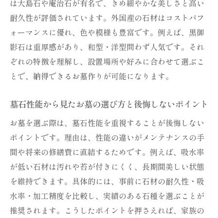
は大島石や庵治石が有名で、きめ細やかな美しさと高い
お墓選びで知っておきたい石材ランクと種
耐久性が評価されています。外国産の石材はコストパフ
類
ォーマンスに優れ、色や模様も豊富です。例えば、黒御
墓石種類ランクを理解して失敗しないお墓
影石は重厚感があり、和型・洋型問わず人気です。それ
選び
ぞれの特徴を理解し、設置場所や好みに合わせて選ぶこ
お墓の石材ランクごとの耐久性と価格の特
とで、納得できるお墓作りが可能になります。
徴
墓石種類別で見るお墓のメリットとデメリ
墓石性能から見たお墓の選び方と後悔しないポイント
ット
お墓を選ぶ際は、墓石性能を重視することが後悔しない
お墓のランクに応じた選び方と注意すべき
ポイントです。理由は、性能の違いがメンテナンスの手
点
間や将来の修繕費に直結するためです。例えば、吸水率
実際のお墓選びで役立つ石材ランクの見分
が低い石材は汚れや苔が付きにくく、長期間美しい状態
け方
を維持できます。具体的には、事前に石材の耐久性・吸
水率・加工精度を比較し、実績のある石種を選ぶことが
長持ちするお墓を実現するための秘訣
推奨されます。こうしたポイントを押さえれば、家族の
お墓を長持ちさせる墓石性能と選び方のコ