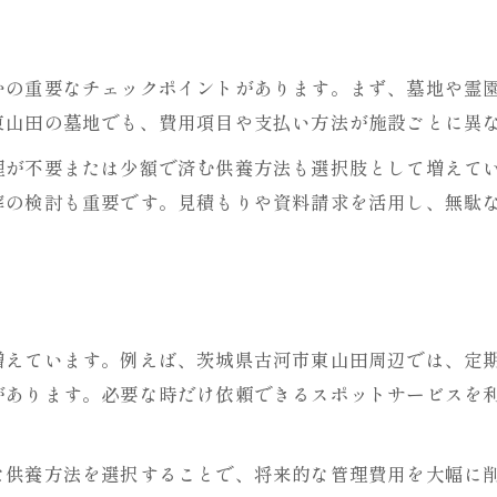
お墓費用と家族負担を小さくする考え方
ト
お墓維持費用の見直しで家族負担を軽減
かの重要なチェックポイントがあります。まず、墓地や霊
お墓費用を分散し家族の安心を守る工夫
東山田の墓地でも、費用項目や支払い方法が施設ごとに異
お墓選びで将来の家族負担を最小化する
理が不要または少額で済む供養方法も選択肢として増えて
お墓管理費の無理ない分担方法を考える
葬の検討も重要です。見積もりや資料請求を活用し、無駄
家族みんなで話し合うお墓の費用対策
増えています。例えば、茨城県古河市東山田周辺では、定
があります。必要な時だけ依頼できるスポットサービスを
な供養方法を選択することで、将来的な管理費用を大幅に