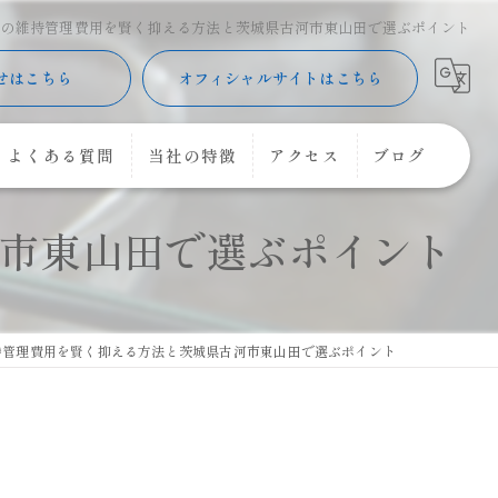
墓の維持管理費用を賢く抑える方法と茨城県古河市東山田で選ぶポイント
せはこちら
オフィシャルサイトはこちら
よくある質問
当社の特徴
アクセス
ブログ
市東山田で選ぶポイント
樹木葬
コラム
購入
コーキング
持管理費用を賢く抑える方法と茨城県古河市東山田で選ぶポイント
花立
クリーニング