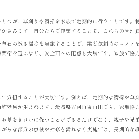
お墓選びで将来の費用負担を見据える
維持費シミュレーションで安心を得る方法
ひとつが、草刈りや清掃を家族で定期的に行うことです。
お墓維持費をシミュレーションする重要性
がかさみます。自分たちで作業することで、これらの管理
管理費用の将来予測で安心な選択を実現
や墓石の拭き掃除を実施することで、業者依頼時のコスト
お墓の費用シミュレーション手順を紹介
時間帯を選ぶなど、安全面への配慮も大切です。家族で協
将来のためにお墓維持費を具体的に計算
費用見通しでお墓選びの不安を解消
永代供養や墓じまいを選択するメリット
お墓維持管理費用を抑える永代供養の良さ
して分担することが大切です。例えば、定期的な清掃や草
墓じまいでお墓費用や手間を減らす工夫
節約効果が生まれます。茨城県古河市東山田でも、家族協
家族に優しい永代供養の活用ポイント
くお墓をきれいに保つことができるだけでなく、親子や兄
お墓管理負担軽減へ墓じまいの選択肢
しがちな部分の点検や補修も漏れなく実施でき、長期的な
永代供養で安心するために知るべき費用