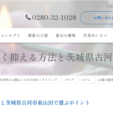
お
0280-32-1028
お問い合わ
コンセプト
建墓の工程
墓石の種類
代表あいさつ
賢く抑える方法と茨城県古河
古河市のお墓ならT-STONEミライジング
ブログ
コラム
お墓の維
法と茨城県古河市東山田で選ぶポイント