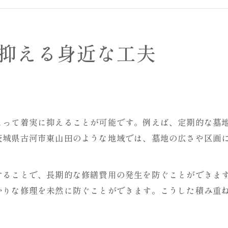
お墓の維持費を見直すチェックポイント
お墓管理費の削減に役立つサービス例
茨城県古河市東山田の管理費事情解説
抑える身近な工夫
お墓の管理費用が変わる地域の特徴
茨城県の霊園と墓地のお墓管理事情
東山田のお墓管理費の傾向と比較
お墓維持管理費用の地域差を徹底解説
よって着実に抑えることが可能です。例えば、定期的な墓
地元で選ぶお墓管理費の抑え方を紹介
茨城県古河市東山田のような地域では、墓地の広さや区画
負担軽減を目指すお墓選びの新常識
お墓維持費負担を減らす選び方の工夫
することで、長期的な修繕費用の発生を防ぐことができま
家族に優しいお墓選びの現在の基準
かりな修理を未然に防ぐことができます。こうした積み重
お墓管理を楽にする最新の供養方法
お墓維持費削減に役立つ墓地の特徴