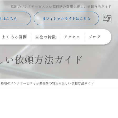
墓地のメンテサービスとお墓修繕の費用や正しい依頼方法ガイド
せはこちら
オフィシャルサイトはこちら
よくある質問
当社の特徴
アクセス
ブログ
しい依頼方法ガイド
樹木葬
コラム
購入
コーキング
墓地のメンテサービスとお墓修繕の費用や正しい依頼方法ガイド
花立
クリーニング