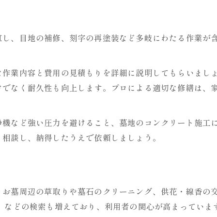
お墓掃除代行サービスの選定ポイント
快適なお墓管理の費用相場ガイド
直し、目地の補修、刻字の再塗装など多岐にわたる作業が
お墓修繕にかかる費用の基本知識
。
墓地メンテサービスの料金目安解説
な作業内容と費用の見積もりを詳細に説明してもらいまし
お墓掃除代行サービスの相場と内容
けでなく耐久性も向上します。プロによる適切な修繕は、
費用を抑えるための賢い依頼法
サービス別に見る料金比較ポイント
浄機など強い圧力を避けること、墓地のコンクリート施工
依頼前に知るべき修繕内容のポイント
く相談し、納得したうえで依頼しましょう。
お墓修繕でチェックすべき劣化部分
墓石のひび割れや汚れの修繕方法
お墓掃除で注意したい禁止事項とは
、お墓周辺の草取りや墓石のクリーニング、供花・線香の
コンクリート使用のメリットと注意点
」などの検索も増えており、利用者の関心が高まっていま
お墓修繕に必要な事前準備を解説