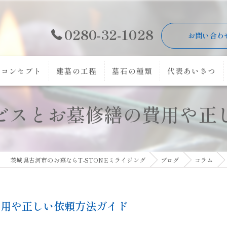
0280-32-1028
お問い合わ
コンセプト
建墓の工程
墓石の種類
代表あいさつ
ビスとお墓修繕の費用や正
茨城県古河市のお墓ならT-STONEミライジング
ブログ
コラム
費用や正しい依頼方法ガイド