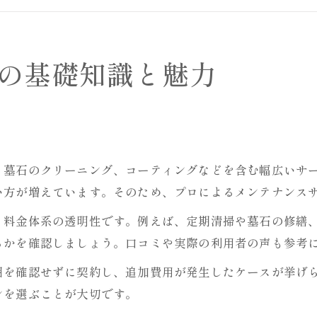
定期的なお墓管理のメリット紹介
お墓修繕で守る家族と伝統の大切さ
お墓修繕に悩む方へ実践的ヒント集
の基礎知識と魅力
お墓修繕のタイミングと見極め方
修繕依頼前に知りたい費用相場
お墓修繕でやってはいけない注意点
墓石クリーニングの効果的な方法
、墓石のクリーニング、コーティングなどを含む幅広いサ
お墓掃除代行サービス活用のコツ
い方が増えています。そのため、プロによるメンテナンス
メンテサービス選びで失敗しない方法
と料金体系の透明性です。例えば、定期清掃や墓石の修繕
お墓修繕業者の信頼性を見極める基準
るかを確認しましょう。口コミや実際の利用者の声も参考
サービス内容と費用の違いを比較
囲を確認せずに契約し、追加費用が発生したケースが挙げ
口コミから学ぶお墓修繕の選び方
ンを選ぶことが大切です。
無料見積もり活用で賢く依頼する方法