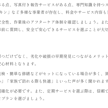
べる点、写真付き報告サービスがある点、専門知識を持つ
清掃代行サービス活用で手間を削減
スキン」など多様な事業者が存在し、料金やサービス内容も
お墓掃除代行サービスの流れと特徴
安全性、作業後のアフターケア体制を確認しましょう。ま
プロによるお墓修繕サポートの利点
事前に質問し、安全で安心できるサービスを選ぶことが大
定期清掃と修繕の組み合わせ活用術
清掃士による丁寧なお墓メンテナンス
お墓掃除代行サービスの費用比較
保つだけでなく、劣化や破損の早期発見につながるメリッ
安心材料となります。
点検・簡単な修繕などがセットになっている場合が多く、
心」「家族で訪れる際も快適」といった声が多く聞かれま
明確化が必要です。また、定期サービスを選ぶ際は、信頼
なプランを選びましょう。