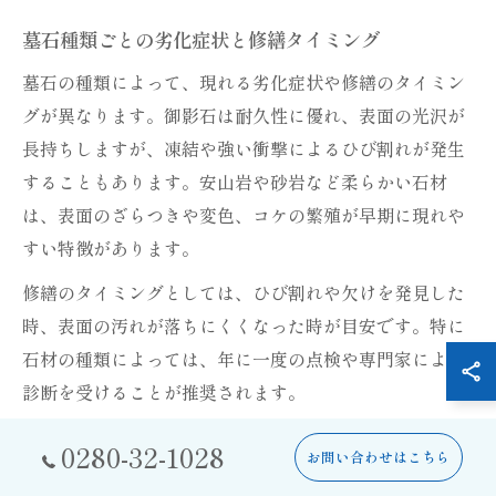
墓石種類ごとの劣化症状と修繕タイミング
墓石の種類によって、現れる劣化症状や修繕のタイミン
グが異なります。御影石は耐久性に優れ、表面の光沢が
長持ちしますが、凍結や強い衝撃によるひび割れが発生
することもあります。安山岩や砂岩など柔らかい石材
は、表面のざらつきや変色、コケの繁殖が早期に現れや
すい特徴があります。
修繕のタイミングとしては、ひび割れや欠けを発見した
時、表面の汚れが落ちにくくなった時が目安です。特に
石材の種類によっては、年に一度の点検や専門家による
診断を受けることが推奨されます。
失敗例として、劣化症状を放置した結果、墓石全体の交
0280-32-1028
お問い合わせはこちら
換や大規模修繕が必要となり、余計な費用がかかるケー