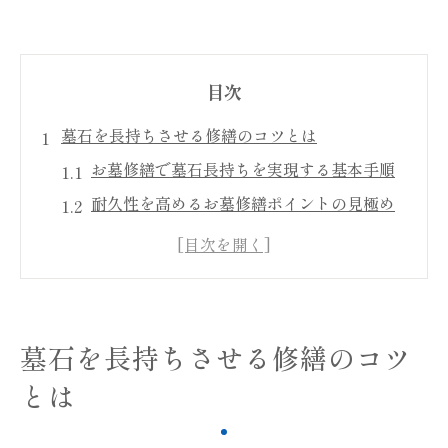
目次
墓石を長持ちさせる修繕のコツとは
お墓修繕で墓石長持ちを実現する基本手順
耐久性を高めるお墓修繕ポイントの見極め
方
墓石修繕時に注意したい劣化サインの判別
法
お墓修繕の頻度とメンテナンスの最適なタ
墓石を長持ちさせる修繕のコツ
イミング
とは
修繕後の墓石を長持ちさせる日常ケア方法
お墓の修繕が耐久性に影響する理由