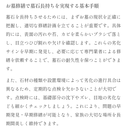
墓石修繕が耐用年数と耐久性に与える影響
お墓修繕で墓石長持ちを実現する基本手順
お墓の劣化防止に修繕が欠かせない理由と
墓石を長持ちさせるためには、まずお墓の現状を正確に
は
把握し、適切な修繕計画を立てることが重要です。具体
減価償却を考慮したお墓修繕の重要ポイン
的には、表面の汚れや苔、カビを柔らかいブラシで落と
ト
し、目立つひび割れや欠けを確認します。これらの劣化
墓石種類ごとに異なる修繕の効果と長持ち
サインを早期に発見し、必要に応じて専門業者による修
度
繕を依頼することで、墓石の耐久性を保つことができま
す。
お墓修繕で石材寿命を延ばす具体的な方法
墓石長持ちを目指すメンテナンス実践法
また、石材の種類や設置環境によって劣化の進行具合は
異なるため、定期的な点検を欠かさないことが大切で
お墓修繕と定期メンテナンスの効果的組み
す。点検時には、基礎部分の沈下やズレ、目地の劣化な
合わせ
ども細かくチェックしましょう。これにより、問題の早
墓石長持ちのための日常点検とお手入れ術
期発見・早期修繕が可能となり、家族の大切な場所を長
耐用年数を意識した墓石メンテナンスの工
期間美しく維持できます。
夫