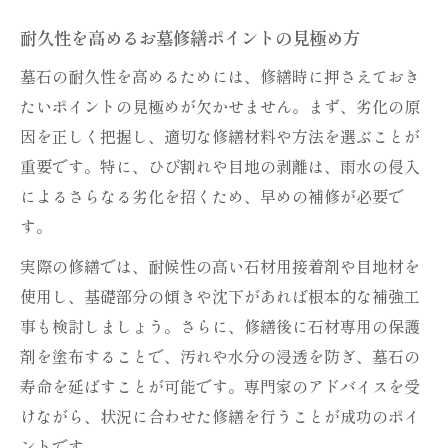
お墓修繕後のコーティングや防汚の実践法
耐久性を高めるお墓修繕ポイントの見極め方
墓石種類別に適したメンテナンス方法の選
墓石の耐久性を高めるためには、修繕時に押さえておき
び方
たいポイントの見極めが欠かせません。まず、劣化の原
劣化を防ぐためのお墓修繕ポイント
因を正しく把握し、適切な修繕材料や方法を選ぶことが
墓石劣化の原因とお墓修繕での対策法
重要です。特に、ひび割れや目地の剥離は、雨水の侵入
修繕時に押さえたい劣化防止の基礎知識
によるさらなる劣化を招くため、早めの補修が必要で
お墓修繕で長持ち効果を高める工夫とは
す。
墓石種類に応じた修繕材料と適用方法
実際の修繕では、耐候性の高い石材用接着剤や目地材を
修繕後も安心な耐久性維持の秘訣
使用し、基礎部分の傾きや沈下があれば根本的な補強工
経年劣化から守る墓石の基礎知識集
事も検討しましょう。さらに、修繕後に石材専用の保護
剤を塗布することで、汚れや水分の浸透を防ぎ、墓石の
墓石の経年劣化とお墓修繕の重要な関係
寿命を延ばすことが可能です。専門家のアドバイスを受
耐用年数を左右する石材選びと修繕方法
けながら、状況に合わせた修繕を行うことが成功のポイ
お墓修繕で押さえるべき石碑寿命の基本
ントです。