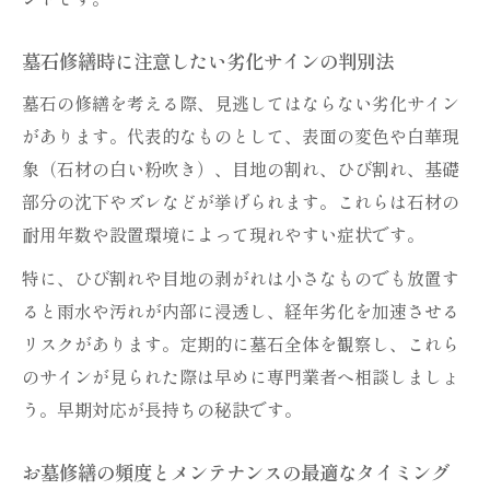
墓石種類ごとの劣化症状と修繕タイミング
墓石修繕後に経年劣化を防ぐコツ
墓石修繕時に注意したい劣化サインの判別法
耐用年数を延ばすための石材選びの秘訣
墓石の修繕を考える際、見逃してはならない劣化サイン
お墓修繕に適した墓石種類の選び方
があります。代表的なものとして、表面の変色や白華現
石材の耐久性と寿命を重視した選定ポイン
象（石材の白い粉吹き）、目地の割れ、ひび割れ、基礎
ト
部分の沈下やズレなどが挙げられます。これらは石材の
墓石耐用年数を意識した石材選びの工夫
耐用年数や設置環境によって現れやすい症状です。
修繕に強い石材でお墓を長持ちさせる方法
特に、ひび割れや目地の剥がれは小さなものでも放置す
墓石修繕後におすすめの石材メンテナンス
ると雨水や汚れが内部に浸透し、経年劣化を加速させる
リスクがあります。定期的に墓石全体を観察し、これら
のサインが見られた際は早めに専門業者へ相談しましょ
う。早期対応が長持ちの秘訣です。
お墓修繕の頻度とメンテナンスの最適なタイミング