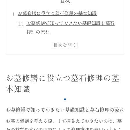
目次
お墓修繕に役立つ墓石修理の基本知識
お墓修繕で知っておきたい基礎知識と墓石
修理の流れ
墓石修理に欠かせないお墓修繕のポイント
とは
お墓修繕に適した墓石修理方法の選び方ガ
イド
お墓修繕に役立つ墓石修理の基
墓石修理とお墓修繕の違いをやさしく解説
本知識
お墓修繕の必要性と墓石修理のタイミング
を押さえる
墓石のひび割れ修理に必要な手順とは
お墓修繕で知っておきたい基礎知識と墓石修理の流れ
お墓修繕での墓石ひび割れ修理の基本手順
お墓の修繕を考える際、まず押さえておきたいのは、墓
墓石修理に使えるお墓修繕の道具と材料選
石の材質や劣化の種類によって修理方法や費用が大きく