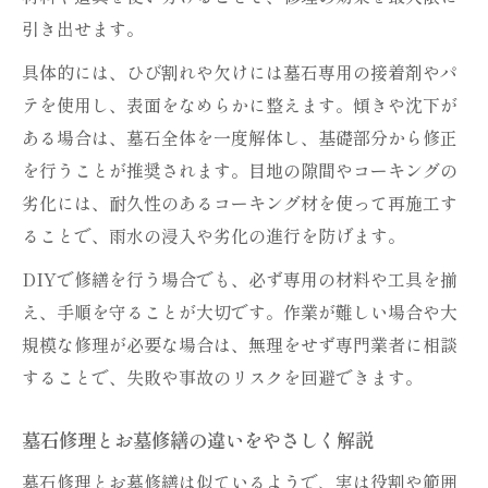
践方法
引き出せます。
お墓修繕で起こりやすい墓石コーキング修
具体的には、ひび割れや欠けには墓石専用の接着剤やパ
理の失敗例
テを使用し、表面をなめらかに整えます。傾きや沈下が
ある場合は、墓石全体を一度解体し、基礎部分から修正
を行うことが推奨されます。目地の隙間やコーキングの
劣化には、耐久性のあるコーキング材を使って再施工す
ることで、雨水の浸入や劣化の進行を防げます。
DIYで修繕を行う場合でも、必ず専用の材料や工具を揃
え、手順を守ることが大切です。作業が難しい場合や大
規模な修理が必要な場合は、無理をせず専門業者に相談
することで、失敗や事故のリスクを回避できます。
墓石修理とお墓修繕の違いをやさしく解説
墓石修理とお墓修繕は似ているようで、実は役割や範囲