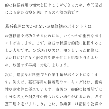
的な修繕費用の増大を防ぐことができるため、専門業者
墓石修理でお墓修繕を成功させるポイント
による定期点検を利用するのも効果的です。
墓石修理diyで費用を抑えるコツを紹介
お墓修繕を安くする墓石修理ＤＩＹの工夫
墓石修理に欠かせないお墓修繕のポイントとは
墓石修理ＤＩＹでお墓修繕費用を節約する
お墓修繕を成功させるためには、いくつかの重要なポイ
方法
ントがあります。まず、墓石の状態を的確に把握するこ
お墓修繕で使える墓石修理の節約アイデア
とが大切です。ひび割れや欠け、傾きといった損傷は、
集
見た目だけでなく耐久性や安全性にも影響を与えるた
墓石修理ＤＩＹ成功のためのお墓修繕ポイ
め、放置せず早期に対応しましょう。
ント
次に、適切な材料選びと作業手順がポイントになりま
お墓修繕と墓石修理の費用比較と節約術
す。例えば、墓石専用の接着剤やコーキング材は、耐候
お墓の補修時期と修理費用の見極め方
性や耐水性に優れています。市販の一般的な接着剤では
お墓修繕の適切なタイミングと墓石修理費
十分な強度や耐久性が得られない場合があるため、必ず
用の目安
墓石用を選びましょう。また、作業前には清掃や乾燥を