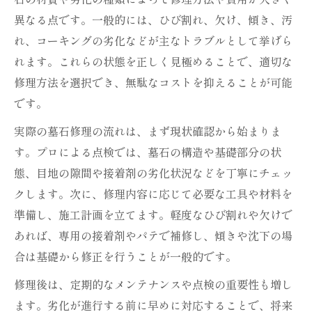
び
異なる点です。一般的には、ひび割れ、欠け、傾き、汚
お墓修繕で失敗しないひび割れ補修のコツ
れ、コーキングの劣化などが主なトラブルとして挙げら
墓石修理ＤＩＹに役立つひび割れ対処ポイ
れます。これらの状態を正しく見極めることで、適切な
ント
修理方法を選択でき、無駄なコストを抑えることが可能
です。
お墓修繕でプロも使う墓石修理の実践テク
ニック
実際の墓石修理の流れは、まず現状確認から始まりま
自分でできるお墓修繕方法を詳しく解説
す。プロによる点検では、墓石の構造や基礎部分の状
態、目地の隙間や接着剤の劣化状況などを丁寧にチェッ
お墓修繕初心者でも安心の墓石修理ＤＩＹ
クします。次に、修理内容に応じて必要な工具や材料を
手順
準備し、施工計画を立てます。軽度なひび割れや欠けで
お墓修繕に役立つ墓石修理ＤＩＹの安全対
あれば、専用の接着剤やパテで補修し、傾きや沈下の場
策
合は基礎から修正を行うことが一般的です。
墓石修理に必要な道具とお墓修繕の工程を
紹介
修理後は、定期的なメンテナンスや点検の重要性も増し
ます。劣化が進行する前に早めに対応することで、将来
お墓修繕における墓石修理の接着剤活用術