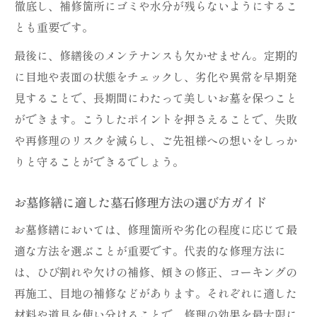
墓石修理が必要なお墓修繕時期の見分け方
徹底し、補修箇所にゴミや水分が残らないようにするこ
とも重要です。
お墓修繕と墓石修理費用の相場を知るポイ
ント
最後に、修繕後のメンテナンスも欠かせません。定期的
墓石修理のお墓修繕で費用を抑える方法
に目地や表面の状態をチェックし、劣化や異常を早期発
お墓修繕と墓石修理で損しないための選び
見することで、長期間にわたって美しいお墓を保つこと
方
ができます。こうしたポイントを押さえることで、失敗
や再修理のリスクを減らし、ご先祖様への想いをしっか
墓石コーキング修理の注意点と実践例
りと守ることができるでしょう。
お墓修繕で役立つ墓石コーキング修理の基
本
お墓修繕に適した墓石修理方法の選び方ガイド
墓石修理で押さえたいお墓修繕のコーキン
お墓修繕においては、修理箇所や劣化の程度に応じて最
グ注意点
適な方法を選ぶことが重要です。代表的な修理方法に
お墓修繕に適した墓石コーキング材選びの
は、ひび割れや欠けの補修、傾きの修正、コーキングの
コツ
再施工、目地の補修などがあります。それぞれに適した
墓石修理とお墓修繕におけるコーキング実
材料や道具を使い分けることで、修理の効果を最大限に