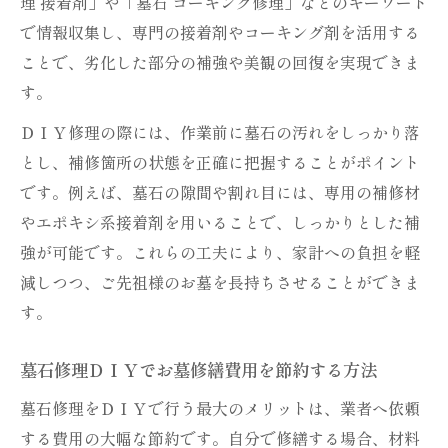
理 接着剤」や「墓石 コーキング修理」などのキーワード
で情報収集し、専門の接着剤やコーキング剤を活用する
ことで、劣化した部分の補強や美観の回復を実現できま
す。
ＤＩＹ修理の際には、作業前に墓石の汚れをしっかり落
とし、補修箇所の状態を正確に把握することがポイント
です。例えば、墓石の隙間や割れ目には、専用の補修材
やエポキシ系接着剤を用いることで、しっかりとした補
強が可能です。これらの工夫により、家計への負担を軽
減しつつ、ご先祖様のお墓を長持ちさせることができま
す。
墓石修理ＤＩＹでお墓修繕費用を節約する方法
墓石修理をＤＩＹで行う最大のメリットは、業者へ依頼
する費用の大幅な節約です。自分で修繕する場合、材料