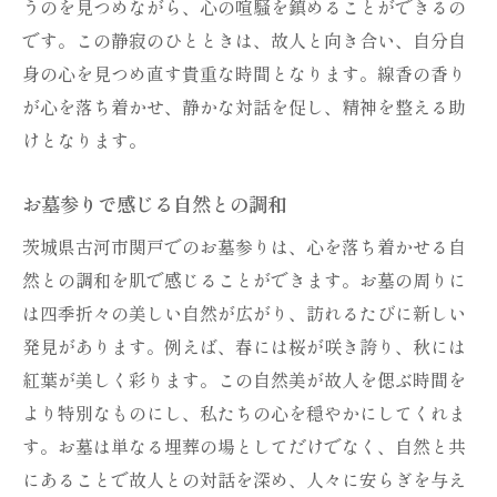
うのを見つめながら、心の喧騒を鎮めることができるの
日々の生活に感謝する心の育成
です。この静寂のひとときは、故人と向き合い、自分自
故人の教えから学ぶ事
身の心を見つめ直す貴重な時間となります。線香の香り
現代のライフスタイルに合った墓地選び
が心を落ち着かせ、静かな対話を促し、精神を整える助
お墓参りを通して家族の絆を深める
けとなります。
過去との対話が未来を照らす
お墓参りで感じる自然との調和
四季折々の古河市関戸の風景がお墓参りを彩る
茨城県古河市関戸でのお墓参りは、心を落ち着かせる自
春の桜がもたらす新たな始まり
然との調和を肌で感じることができます。お墓の周りに
夏の日差しと共に訪れる清涼感
は四季折々の美しい自然が広がり、訪れるたびに新しい
秋の紅葉が彩る墓地の風景
発見があります。例えば、春には桜が咲き誇り、秋には
冬の静寂がお墓参りを深める
紅葉が美しく彩ります。この自然美が故人を偲ぶ時間を
季節の移ろいを感じるお墓参り
より特別なものにし、私たちの心を穏やかにしてくれま
自然の変化が心に与える影響
す。お墓は単なる埋葬の場としてだけでなく、自然と共
線香の煙に託す故人へのメッセージ
にあることで故人との対話を深め、人々に安らぎを与え