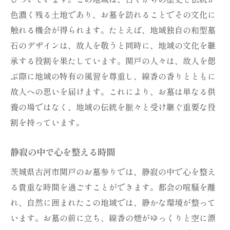
香りがもたらす心の変化
色濃く残る土地であり、お墓を訪れることでその文化に
伝統的な線香と現代のライフスタイル
触れる機会が得られます。たとえば、地域独自の和型墓
線香を通じて繋がる過去と未来
石のデザインは、故人を敬うと同時に、地域の文化を継
古河市関戸で歴史と自然を感じるお墓参りの魅
承する役割を果たしています。関戸の人々は、故人を偲
力
ぶ際に地域の特有の風習を尊重し、線香の香りとともに
古河市の歴史に触れる旅
故人への思いを届けます。これにより、お墓は単なる供
自然に囲まれたお墓参りの魅力
養の場ではなく、地域の伝統を脈々と受け継ぐ重要な役
歴史情緒あふれる墓地の風景
割を持っています。
地域文化が育むお墓参りの伝統
静寂の中で心を整える時間
自然と歴史が調和する空間
茨城県古河市関戸のお墓参りでは、静寂の中で心を整え
故人を偲ぶ場としての歴史的価値
る貴重な時間を過ごすことができます。都会の喧騒を離
お墓参りが私たちにもたらす新たな価値観の気
れ、自然に囲まれたこの地域では、静かな環境が整って
づき
います。お墓の前に立ち、線香の煙がゆっくりと空に漂
生命の有限性に気づく瞬間