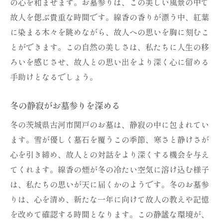
の心を和ませます。お墓参りは、この美しい風景の中で
故人を偲ぶ貴重な時間です。線香の香りが漂う中、紅葉
に染まる木々を眺めながら、故人への思いを胸に刻むこ
とができます。この自然の美しさは、私たちに人生の移
ろいを感じさせ、故人との思い出をより深く心に留める
手助けとなるでしょう。
冬の静寂がお墓参りを深める
冬の茨城県古河市関戸のお墓は、静寂の中に包まれてい
ます。雪が優しく墓石を覆うこの季節、寒さと静けさが
心を引き締め、故人との対話をより深くする機会を与え
てくれます。線香の煙が冬の冷たい空気に溶け込む様子
は、私たちの思いが天に届くかのようです。冬のお墓参
りは、心を清め、新たな一年に向けて故人の教えや記憶
を改めて確認する時間となります。この静謐な環境が、