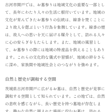
古河市関戸では、お墓参りは地域文化の重要な一部とし
て、長年にわたり人々の生活に根付いています。地域の
文化が育んできたお墓参りの伝統は、線香を焚くことに
より故人を偲ぶという行為を象徴しています。線香の煙
は、故人への思いを天に届ける媒介として、訪れる人々
に心の安らぎをもたらします。また、地域の風習とし
て、お墓参りの際には地域の特産品を供えることもあり
ます。これらの文化的な儀式や習慣が、地域の絆をさら
に深め、家族間や地域社会とのつながりを強めます。
自然と歴史が調和する空間
茨城県古河市関戸に広がるお墓は、自然と歴史が見事に
調和する空間として知られています。この地では、自然
の息吹を感じながら、長い歴史を持つ墓地が存在しま
す。静かな自然に囲まれた場所に佇むお墓は、訪れる