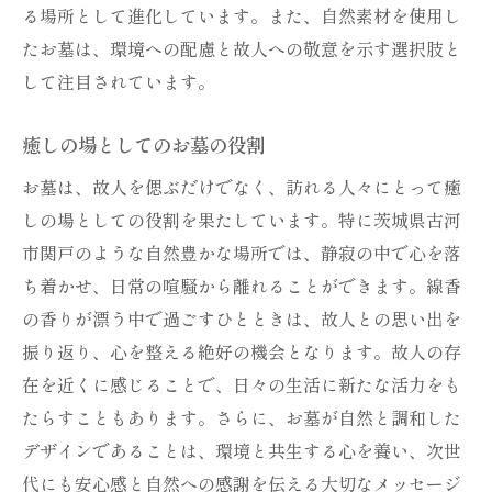
る場所として進化しています。また、自然素材を使用し
煙が伝える思いの深さ
たお墓は、環境への配慮と故人への敬意を示す選択肢と
線香の種類とメッセージの関係
して注目されています。
故人への祈りを込めた線香の選び方
香煙に触れることで得る心の安らぎ
癒しの場としてのお墓の役割
線香が繋ぐ故人との絆
お墓は、故人を偲ぶだけでなく、訪れる人々にとって癒
線香を焚くことで紡がれる思い出
しの場としての役割を果たしています。特に茨城県古河
古河市関戸のお墓で静かな対話を楽しむ
市関戸のような自然豊かな場所では、静寂の中で心を落
静寂の中で故人と向き合う
ち着かせ、日常の喧騒から離れることができます。線香
歴史ある墓地での心の対話
の香りが漂う中で過ごすひとときは、故人との思い出を
振り返り、心を整える絶好の機会となります。故人の存
故人との関係を深める静かな時間
在を近くに感じることで、日々の生活に新たな活力をも
心を落ち着かせるお墓の役割
たらすこともあります。さらに、お墓が自然と調和した
線香の香りと共に過ごすひととき
デザインであることは、環境と共生する心を養い、次世
故人の声を感じる瞬間
代にも安心感と自然への感謝を伝える大切なメッセージ