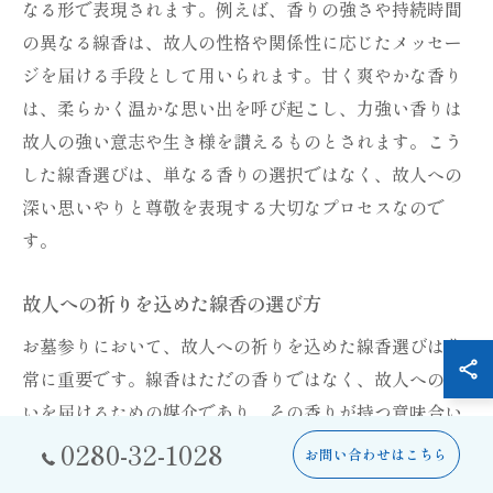
なる形で表現されます。例えば、香りの強さや持続時間
の異なる線香は、故人の性格や関係性に応じたメッセー
ジを届ける手段として用いられます。甘く爽やかな香り
は、柔らかく温かな思い出を呼び起こし、力強い香りは
故人の強い意志や生き様を讃えるものとされます。こう
した線香選びは、単なる香りの選択ではなく、故人への
深い思いやりと尊敬を表現する大切なプロセスなので
す。
故人への祈りを込めた線香の選び方
お墓参りにおいて、故人への祈りを込めた線香選びは非
常に重要です。線香はただの香りではなく、故人への思
いを届けるための媒介であり、その香りが持つ意味合い
を考慮しながら選ぶことが求められます。例えば、自然
0280-32-1028
お問い合わせはこちら
を愛した故人には、森林の清々しい香りを持つ線香が適