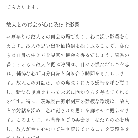
お墓参りが私たちの心に残す思いと教訓
でもあります。
生命の意義を再認識する機会
感謝の心を育てるお墓参り
故人との再会が心に及ぼす影響
故人の価値観から得る学び
お墓参りは故人との再会の場であり、心に深い影響を与
家族の歴史を知る大切な時間
えます。故人の思い出や価値観を振り返ることで、私た
ちは自身の生き方を見直す機会を得るでしょう。線香の
未来への指針となる過去の教訓
香りとともに故人を偲ぶ時間は、日々の慌ただしさを忘
お墓参りを通じた自己反省の場
れ、純粋な心で自分自身と向き合う瞬間をもたらしま
す。故人との対話は、心の奥深くにある感情を呼び覚ま
し、新たな視点をもって未来に向かう力を与えてくれる
のです。特に、茨城県古河市関戸の静寂な環境は、故人
との対話を深め、心に刻まれた思いを鮮やかに甦らせま
す。このように、お墓参りでの再会は、私たちの心を癒
し、故人が今も心の中で生き続けていることを実感させ
てくれるのです。