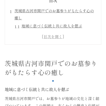
目次
茨城県古河市関戸でのお墓参りがもたらす心の
癒し
地域に息づく伝統と共に故人を偲ぶ
静寂の中で心を整える時間
お墓参りで感じる自然との調和
癒しの場としてのお墓の役割
故人との再会が心に及ぼす影響
茨城県古河市関戸でのお墓参り
心を落ち着かせる線香の香りの力
がもたらす心の癒し
線香の香りとともに感じる故人への思い
香りが伝える故人へのメッセージ
地域に息づく伝統と共に故人を偲ぶ
線香の選び方とその意味
故人との静かな対話の時間
茨城県古河市関戸では、お墓参りが地域の文化と深く結
びついています。この地域は、古くからの歴史と伝統が