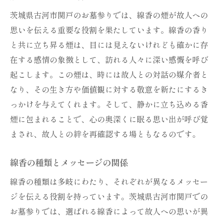
茨城県古河市関戸のお墓参りでは、線香の煙が故人への
思いを伝える重要な役割を果たしています。線香の香り
と共に立ち昇る煙は、目には見えないけれども確かに存
在する感情の象徴として、訪れる人々に深い感慨を呼び
起こします。この煙は、時には故人との対話の媒介者と
なり、その生き方や価値観に対する敬意を新たにするき
っかけを与えてくれます。そして、静かに立ち込める香
煙に包まれることで、心の奥深くに眠る思い出が呼び覚
まされ、故人との絆を再確認する場ともなるのです。
線香の種類とメッセージの関係
線香の種類は多岐にわたり、それぞれが異なるメッセー
ジを伝える役割を持っています。茨城県古河市関戸での
お墓参りでは、選ばれる線香によって故人への思いが異