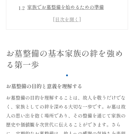
家族でお墓整備を始めるための準備
お墓整備に必要な道具と材料
お墓周辺の掃除方法とその効果
定期的なお墓整備の重要性
お墓整備がもたらす家族の絆の深まり
お墓整備の基本家族の絆を強め
心を込めたお墓整備で故人との対話を深める
る第一歩
故人への想いを込めた整備の始め方
家族でお墓整備をしながら故人を偲ぶ
お墓整備の目的と意義を理解する
対話が生まれるお墓の場所作り
お墓整備の目的を理解することは、故人を敬うだけでな
心を込めた整備で感じる故人とのつながり
く、家族としての絆を深める大切な一歩です。お墓は故
お墓整備がもたらす心の安らぎ
人の思い出を抱く場所であり、その整備を通じて家族の
故人との対話を深めるためのアイデア
歴史や価値観を次世代に伝えることができます。さら
お墓の美しさが家族の心をつなぐ
に、定期的なお墓整備は、故人への感謝の気持ちを表現