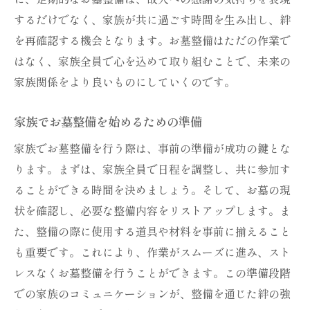
美しいお墓のためのデザインの考え方
するだけでなく、家族が共に過ごす時間を生み出し、絆
季節ごとの花でお墓を彩る
を再確認する機会となります。お墓整備はただの作業で
お墓の美化が家族に与える癒し
はなく、家族全員で心を込めて取り組むことで、未来の
家族関係をより良いものにしていくのです。
一緒に整備することで家族の心をつなぐ
お墓を美しく保つための定期的な点検
家族でお墓整備を始めるための準備
お墓が家族に与える心の豊かさ
家族でお墓整備を行う際は、事前の準備が成功の鍵とな
未来に残すお墓整備家族の歴史を紡ぐ
ります。まずは、家族全員で日程を調整し、共に参加す
家族の歴史をお墓で感じる
ることができる時間を決めましょう。そして、お墓の現
お墓整備で後世に伝える大切な価値
状を確認し、必要な整備内容をリストアップします。ま
未来の世代へ残すお墓の意義
た、整備の際に使用する道具や材料を事前に揃えること
お墓整備が家族の歴史を紡ぐ理由
も重要です。これにより、作業がスムーズに進み、スト
家族の伝統をお墓で継承する方法
レスなくお墓整備を行うことができます。この準備段階
での家族のコミュニケーションが、整備を通じた絆の強
未来に向けたお墓整備の計画