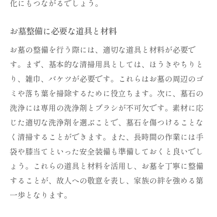
化にもつながるでしょう。
心に響くお墓整備のアイデア家族の絆を再確認
心に響くお墓整備の工夫とヒント
お墓整備に必要な道具と材料
家族で楽しむお墓整備のアイデア集
お墓の整備を行う際には、適切な道具と材料が必要で
お墓整備を通じた家族の絆の再確認
す。まず、基本的な清掃用具としては、ほうきやちりと
感動を生むお墓整備のストーリー
り、雑巾、バケツが必要です。これらはお墓の周辺のゴ
お墓整備で家族の思いを共有する
ミや落ち葉を掃除するために役立ちます。次に、墓石の
心に響くお墓整備の実例
洗浄には専用の洗浄剤とブラシが不可欠です。素材に応
お墓整備の意義家族の絆を未来へと受け継ぐ
じた適切な洗浄剤を選ぶことで、墓石を傷つけることな
く清掃することができます。また、長時間の作業には手
お墓整備を通じた家族の価値観の伝承
袋や膝当てといった安全装備も準備しておくと良いでし
未来に続く家族の絆をお墓で感じる
ょう。これらの道具と材料を活用し、お墓を丁寧に整備
お墓整備が未来の家族をつなぐ理由
することが、故人への敬意を表し、家族の絆を強める第
お墓整備を通じて学ぶ家族の歴史
一歩となります。
世代を超えた絆をお墓で紡ぐ