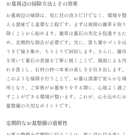
お墓整備の意義を次世代へ伝える方法
お墓周辺の掃除方法とその効果
心を込めたお墓整備で家族の時間を創出
お墓周辺の掃除は、見た目の良さだけでなく、環境を整
家族でお墓整備をする時間の価値
える意味でも重要な工程です。まずは周囲の雑草を取り
心を込めたお墓整備で生まれる絆
除くことから始めます。雑草は墓石の劣化を促進するた
め、定期的な除去が必要です。次に、落ち葉やゴミをほ
お墓整備が家族に与える充実感
うきで掃き集め、ちりとりで回収します。さらに、雑巾
共に過ごすお墓整備の時間を大切にする
を用いて墓石の表面を丁寧に拭くことで、風雨による汚
家族の時間を創出するお墓整備の工夫
れを落とし、石材の持つ本来の美しさを引き出します。
お墓整備を通じて家族の絆を深める
このような掃除を行うことで、お墓は清潔で安らかな場
お墓整備の工夫家族の絆を強める感動のひとと
所となり、ご家族がお墓参りをする際に、心地よく過ご
き
すことができる環境が整います。これが、心を込めたお
家族で挑戦するお墓整備のアイデア
墓整備の大切なポイントです。
お墓整備の工夫で感動の時間を創出
定期的なお墓整備の重要性
家族の絆を強めるお墓整備の方法
お墓整備で共有する感動の瞬間
お墓の整備を定期的に行うことは、単に見た目を美しく