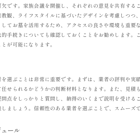
可欠です。家族会議を開催し、それぞれの意見を共有する
取り替え期間中の家族の役割分担
宗教観、ライフスタイルに基づいたデザインを考慮しつつ
周囲のサポートを得るためのコミュニケーション
としてお墓を活用するため、アクセスの良さや環境も重要
計画通りに進めるためのチェックリスト
法的手続きについても確認しておくことをお勧めします。
失敗しないための反省と振り返り
ことが可能になります。
お墓の取り替えで避けたいトラブルとその対策
取り替え業者選びでの失敗を防ぐために
ト
契約内容に関するトラブル防止策
者を選ぶことは非常に重要です。まずは、業者の評判や実
施工中に起こりがちなミスを避ける
て任せられるかどうかの判断材料となります。また、見積
周囲の住民とのトラブル回避法
疑問点をしっかりと質問し、納得のいくまで説明を受ける
談しましょう。信頼性のある業者を選ぶことで、スムーズ
取り替え後のメンテナンスでの注意点
トラブルが発生したときの対処法
ジュール
お墓の取り替え後に心の故郷を守るための心得