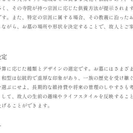
供養時に伝えたい感謝の言葉
多く、その寺院が持つ宗派に応じた供養方法が提示されま
です。また、特定の宗派に属する場合、その教義に沿った
季節に合わせた特別な供養イベントの計画
しながら、お墓の場所や形状を決定することで、故人とご
地域の風習に合った供養方法の提案
お墓の取り替えがもたらす心の変化と向き合う
お墓の取り替えを通じて心の整理をする
決定
家族との絆を深める取り替えプロセス
予算に応じた種類とデザインの選定です。お墓にはさまざ
取り替え後に訪れる心の安定感とは
。和型は伝統的で重厚な印象があり、一族の歴史を受け継
変化に対する不安を和らげる方法
を選ぶにせよ、長期的な維持費や将来の管理のしやすさも
心理的負担を軽減するためのサポート策
として、故人の生前の趣味やライフスタイルを反映するこ
故人との新たな対話を始める心の準備
上げることができます。
スムーズなお墓の取り替えを実現するための計画の重要
取り替えスケジュールの具体的な立て方
計
突発的な問題に備えるリスク管理の方法