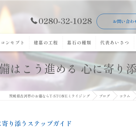
0280-32-1028
お問い合わ
コンセプト
建墓の工程
墓石の種類
代表あいさつ
備はこう進める 心に寄り
茨城県古河市のお墓ならT-STONEミライジング
ブログ
コラム
に寄り添うステップガイド