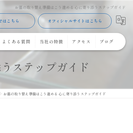
お墓の取り替え準備はこう進める 心に寄り添うステップガイド
せはこちら
オフィシャルサイトはこちら
よくある質問
当社の特徴
アクセス
ブログ
添うステップガイド
樹木葬
コラム
購入
コーキング
お墓の取り替え準備はこう進める 心に寄り添うステップガイド
花立
クリーニング