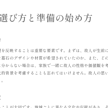
安心して任せられる業者選びのポイント
準備開始から設置までの具体的なスケジュール
選び方と準備の始め方
お墓の取り替えで知っておくべき法的手続きのポイント
墓地管理者との契約内容の確認
行政手続きで必要な書類とその取得方法
び
お墓の取り替えに伴う許可申請の流れ
望を反映することは重要な要素です。まずは、故人が生前
環境や景観に関する法律の理解
な墓石のデザインや材質が希望されていたのか、また、ど
税金や費用に関する法的な留意点
に分からない場合は、家族で一緒に故人の性格や価値観を
法律相談が必要な場合の相談先
化的背景を考慮することも忘れてはいけません。故人の思
家族の思い出を大切にしたお墓の供養方法
う。
家族全員で参加する心温まる供養のアイデア
定
思い出を形にする供養のためのアイテム選び
故人の好物を供えることで感じる親しみ
ることが大切です。地域ごとに異なる文化や伝統があり、