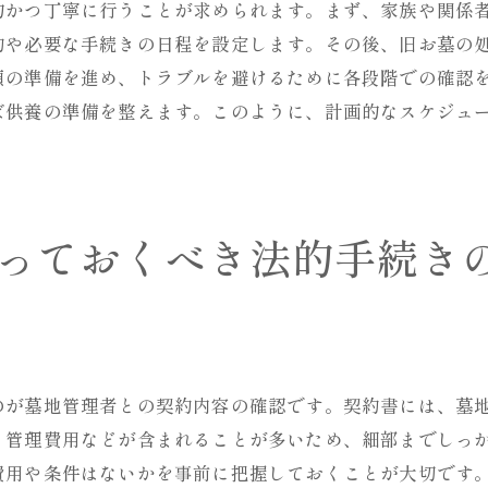
定期的な訪問と供養を続ける意味
的かつ丁寧に行うことが求められます。まず、家族や関係
故人に感謝を伝えるための新たな習慣
約や必要な手続きの日程を設定します。その後、旧お墓の
類の準備を進め、トラブルを避けるために各段階での確認
家族全員で心の故郷を守るための方法
ば供養の準備を整えます。このように、計画的なスケジュ
お墓の手入れを定期的に行う大切さ
地域コミュニティとのつながりを活かす
心の故郷を次世代に伝えるための取り組み
お墓の取り替えを通じて故人との新たな対話を始める
っておくべき法的手続き
新しいお墓での初めての供養の感想
故人へのメッセージを形に残す方法
家族で故人を偲ぶ新しいイベントの計画
故人の思い出を語り合う機会の創出
のが墓地管理者との契約内容の確認です。契約書には、墓
お墓参りを楽しむための新たな工夫
、管理費用などが含まれることが多いため、細部までしっ
故人との対話が生む家族の絆の深まり
費用や条件はないかを事前に把握しておくことが大切です