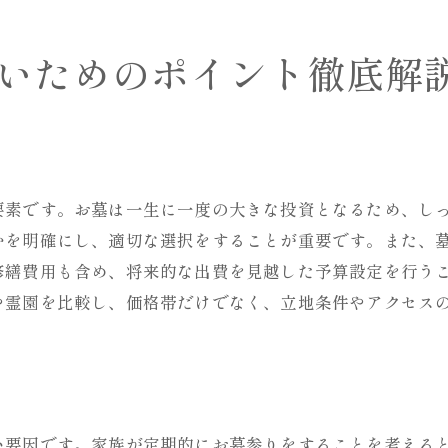
管理者の評価が墓地選びに与える影響
墓地選びでよくある失敗例とその回避法
いためのポイント徹底解
お墓の修繕って何？知っておきたい基礎知識
お墓の修繕が必要になる理由と時期
修繕にかかる費用の目安とその内訳
修繕の流れと注意点
要素です。お墓は一生に一度の大きな投資となるため、し
石材店選びのポイントと注意すべき点
かを明確にし、適切な選択をすることが重要です。また、
修繕後のお墓のメンテナンス方法
修繕費用も含め、将来的な出費を見越した予算設定を行う
お墓の修繕に関するQ&A
や霊園を比較し、価格帯だけでなく、立地条件やアクセス
心に残るお墓選びのコツと修繕の重要性
感情に寄り添う墓地選びの秘訣
お墓のデザインが持つ意味と選び方
修繕がもたらすお墓の長寿命化
い要因です。家族が定期的にお墓参りをすることを考える