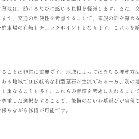
家族の思いを反映させる墓地選び
な墓地は、訪れるたびに感じる負担を軽減します。また、
ります。交通の利便性を考慮することで、家族の絆を深め
修繕を経て蘇るお墓の魅力
や駐車場の有無もチェックポイントとなります。これらを
お墓選びと修繕を通じた家族の絆
永遠の安息の地を選ぶ際に考慮すべき要素
場所選びにおける宗教的配慮
墓地のアクセスと周辺環境
することは非常に重要です。地域によっては異なる埋葬方
管理費とその将来的な負担
、ある地域では伝統的な和型墓石が主流である一方、別の
周辺施設の充実度と墓地選び
りと重なることも多く、これらの習慣を考慮に入れること
自然災害に対する墓地の安全性
を尊重した選択をすることで、後悔のないお墓選びが実現
地域文化と墓地選びの相性
を保ちながら修繕が可能です。
お墓の修繕が必要になるタイミングとその理由
経年劣化による修繕の必要性
自然現象がもたらす修繕の要因