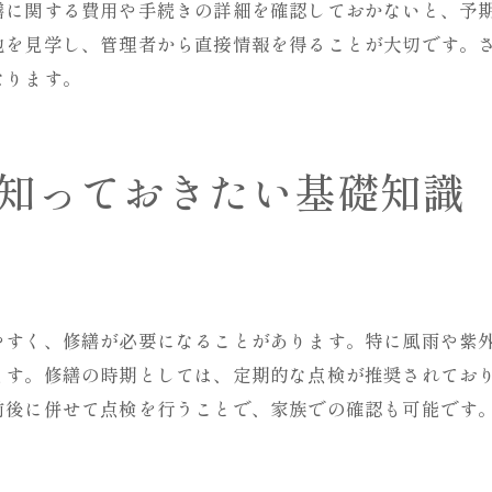
墓地見学で確認すべきポイント
繕に関する費用や手続きの詳細を確認しておかないと、予
契約前にチェックしたい重要事項
地を見学し、管理者から直接情報を得ることが大切です。
なります。
石材の種類とその特徴
お墓のレイアウトとその影響
お墓の管理サービスとその評価
知っておきたい基礎知識
選んだ墓地が提供するアフターケア
修繕も考慮したお墓選びで後悔しない方法
修繕を視野に入れた長期的プラン
修繕対応が充実した墓地の選び方
やすく、修繕が必要になることがあります。特に風雨や紫
費用対効果を考慮した修繕計画
ます。修繕の時期としては、定期的な点検が推奨されており
家族の負担を減らすための工夫
前後に併せて点検を行うことで、家族での確認も可能です
修繕を見越した墓地選びの先見性
後悔しないための事前準備