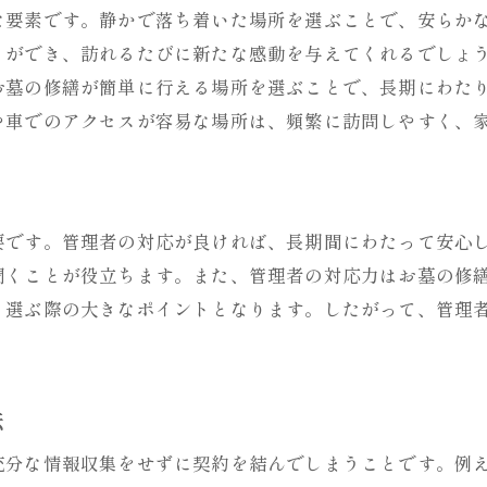
な要素です。静かで落ち着いた場所を選ぶことで、安らか
修繕のサインを見逃さない方法
とができ、訪れるたびに新たな感動を与えてくれるでしょ
季節ごとの修繕のポイント
お墓の修繕が簡単に行える場所を選ぶことで、長期にわた
修繕を未然に防ぐための工夫
や車でのアクセスが容易な場所は、頻繁に訪問しやすく、
修繕が遺族に与える精神的な影響
家族の絆を深めるために知っておくべき墓地選びの基
家族全員が納得できる墓地選びのコツ
要です。管理者の対応が良ければ、長期間にわたって安心
家族の意見をまとめるための話し合い方
聞くことが役立ちます。また、管理者の対応力はお墓の修
家族の歴史を反映する墓地選び
、選ぶ際の大きなポイントとなります。したがって、管理
お墓の継承を考慮した選択肢
将来を見据えた墓地選びの戦略
家族同士の絆を強化するための墓地選び
法
お墓選びを成功させるためのチェックリスト
充分な情報収集をせずに契約を結んでしまうことです。例