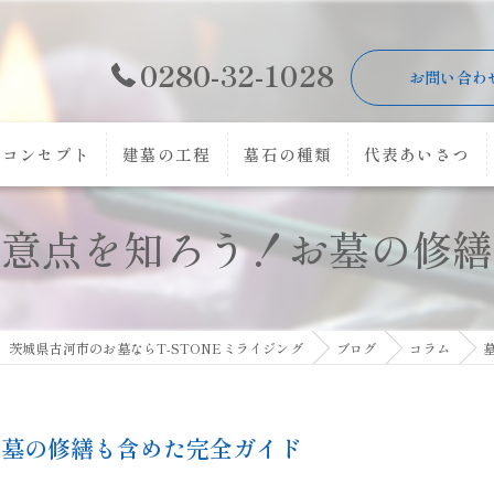
0280-32-1028
お問い合わ
コンセプト
建墓の工程
墓石の種類
代表あいさつ
注意点を知ろう！お墓の修繕
茨城県古河市のお墓ならT-STONEミライジング
ブログ
コラム
お墓の修繕も含めた完全ガイド