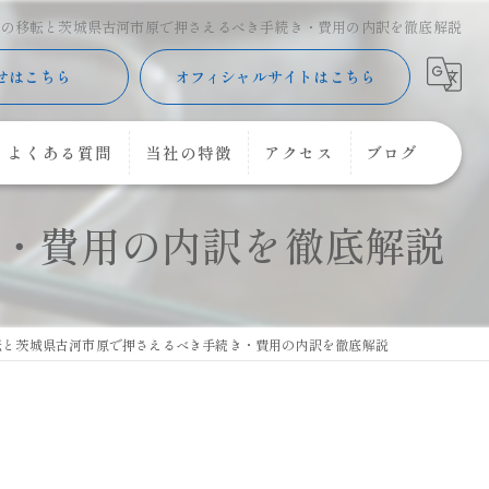
墓の移転と茨城県古河市原で押さえるべき手続き・費用の内訳を徹底解説
せはこちら
オフィシャルサイトはこちら
よくある質問
当社の特徴
アクセス
ブログ
・費用の内訳を徹底解説
樹木葬
コラム
購入
コーキング
転と茨城県古河市原で押さえるべき手続き・費用の内訳を徹底解説
花立
クリーニング