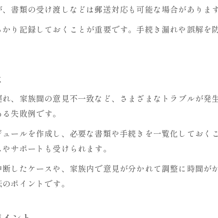
が、書類の受け渡しなどは郵送対応も可能な場合がありま
スムーズに手続きを進めるための秘訣
っかり記録しておくことが重要です。手続き漏れや誤解を
お墓移転の手続きを効率的に進めるコツ
お墓移転に必要な書類の集め方と注意点
複数窓口への申請をスムーズに進める方法
は
お墓の移転で不明点を減らす情報整理術
遅れ、家族間の意見不一致など、さまざまなトラブルが発
お墓移転成功のカギとなる事前準備の極意
ある失敗例です。
ジュールを作成し、必要な書類や手続きを一覧化しておく
スやサポートも受けられます。
中断したケースや、家族内で意見が分かれて調整に時間が
転のポイントです。
ポイント