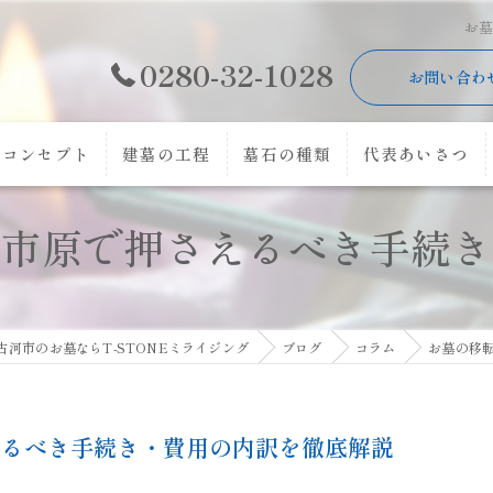
お
0280-32-1028
お問い合わ
コンセプト
建墓の工程
墓石の種類
代表あいさつ
河市原で押さえるべき手続き
古河市のお墓ならT-STONEミライジング
ブログ
コラム
お墓の移
えるべき手続き・費用の内訳を徹底解説