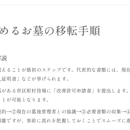
お墓を移転する際のトラブル防止策とは
お墓移転で押さえるべき家族間の合意ポイント
お墓移転費用の内訳を徹底解説
めるお墓の移転手順
お墓移転にかかる費用の主な内訳と特徴
墓石撤去費や離檀料など細かな費用を整理
お墓移転時に発生する行政手数料のポイント
解説
費用見積もり時に注意したいお墓の項目
揃えることが最初のステップです。代表的な書類には、現
お墓移転費用を抑えるための現実的な方法
入証明書」などが挙げられます。
移転先選びで失敗しないお墓のポイント
墓がある市区町村役場に「改葬許可申請書」を提出します
お墓の移転先を選ぶ際の重要なチェック項目
ことが可能となります。
永代供養墓や樹木葬を候補にするメリットとは
契約→②現在の墓地管理者との協議→③必要書類の収集→
お墓選びで失敗しないための現地見学のコツ
煩雑ですが、事前に流れを把握しておくことでスムーズに
お墓の管理負担や将来性を重視した選択法