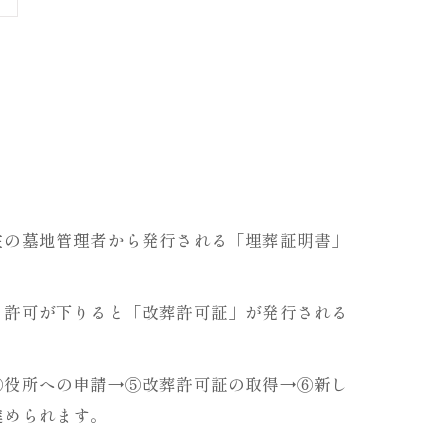
在の墓地管理者から発行される「埋葬証明書」
。許可が下りると「改葬許可証」が発行される
④役所への申請→⑤改葬許可証の取得→⑥新し
進められます。