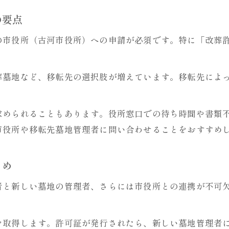
口コミやレビューを参考にするお墓選びの極意
の要点
永代供養墓や樹木葬を比較するコツ
の市役所（古河市役所）への申請が必須です。特に「改葬
永代供養墓と樹木葬のお墓の違いと特徴
お墓の費用や管理負担を比較するポイント
葬墓地など、移転先の選択肢が増えています。移転先によ
供養スタイル別に選ぶお墓のメリット解説
お墓移転後の安心感を得るための比較方法
求められることもあります。役所窓口での待ち時間や書類
家族の希望に合うお墓を見つけるための視点
市役所や移転先墓地管理者に問い合わせることをおすすめ
家族で考えるお墓移転の注意点まとめ
お墓移転で家族間トラブルを避ける方法
とめ
お墓移転時に家族で確認すべき合意事項
者と新しい墓地の管理者、さらには市役所との連携が不可
お墓の移転先決定で後悔しないための工夫
。
お墓移転に伴う法要や手続きの留意点
を取得します。許可証が発行されたら、新しい墓地管理者
家族の将来を見据えたお墓移転のポイント