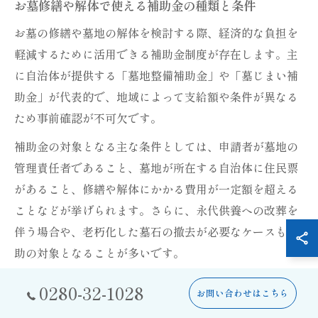
お墓修繕や解体で使える補助金の種類と条件
お墓の修繕や墓地の解体を検討する際、経済的な負担を
軽減するために活用できる補助金制度が存在します。主
に自治体が提供する「墓地整備補助金」や「墓じまい補
助金」が代表的で、地域によって支給額や条件が異なる
ため事前確認が不可欠です。
補助金の対象となる主な条件としては、申請者が墓地の
管理責任者であること、墓地が所在する自治体に住民票
があること、修繕や解体にかかる費用が一定額を超える
ことなどが挙げられます。さらに、永代供養への改葬を
伴う場合や、老朽化した墓石の撤去が必要なケースも補
助の対象となることが多いです。
例えば、ある自治体では墓地解体費用の半額を上限に補
0280-32-1028
お問い合わせはこちら
助金を支給しており、申請には見積書や作業前後の写