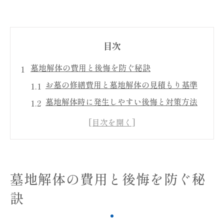
目次
墓地解体の費用と後悔を防ぐ秘訣
お墓の修繕費用と墓地解体の見積もり基準
墓地解体時に発生しやすい後悔と対策方法
お墓の修繕も含めた費用相場の賢い比較術
墓石撤去を自分で行う際の注意点とポイン
ト
墓じまい費用や補助金の最新情報を徹底解
墓地解体の費用と後悔を防ぐ秘
説
訣
お墓修繕時に知っておきたい進め方
お墓修繕の基本手順と適切な進め方を解説