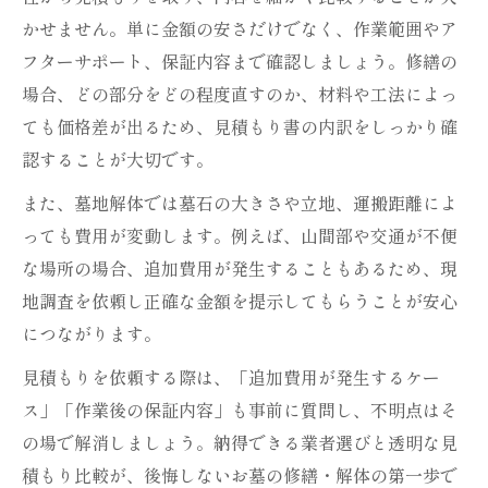
かせません。単に金額の安さだけでなく、作業範囲やア
墓地解体時に遺骨を安全に移すための手順
フターサポート、保証内容まで確認しましょう。修繕の
解説
場合、どの部分をどの程度直すのか、材料や工法によっ
修繕や墓じまい後の遺骨管理で後悔しない
ても価格差が出るため、見積もり書の内訳をしっかり確
方法
認することが大切です。
遺骨移動と墓石撤去を同時進行する場合の
また、墓地解体では墓石の大きさや立地、運搬距離によ
流れ
っても費用が変動します。例えば、山間部や交通が不便
お墓修繕後の納骨先選びで失敗しないポイ
な場所の場合、追加費用が発生することもあるため、現
ント
地調査を依頼し正確な金額を提示してもらうことが安心
につながります。
見積もりを依頼する際は、「追加費用が発生するケー
ス」「作業後の保証内容」も事前に質問し、不明点はそ
の場で解消しましょう。納得できる業者選びと透明な見
積もり比較が、後悔しないお墓の修繕・解体の第一歩で