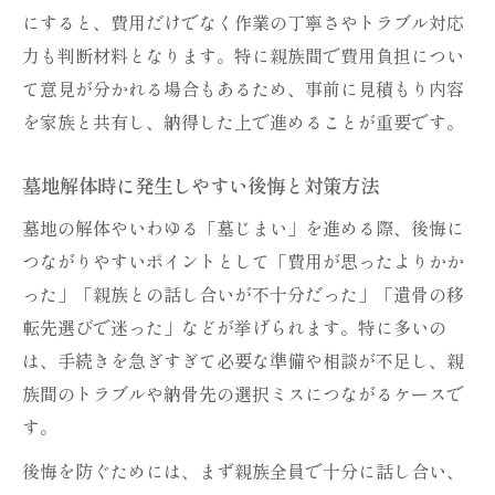
法
にすると、費用だけでなく作業の丁寧さやトラブル対応
力も判断材料となります。特に親族間で費用負担につい
お墓の修繕や墓地解体でよくあるトラブル
て意見が分かれる場合もあるため、事前に見積もり内容
回避法
を家族と共有し、納得した上で進めることが重要です。
お金がない場合の墓じまいと修繕の現実的
解決法
墓地解体時に発生しやすい後悔と対策方法
永代供養へ続く墓地手放しの流れを解説
墓地の解体やいわゆる「墓じまい」を進める際、後悔に
お墓修繕から墓地解体までの基本フローを
つながりやすいポイントとして「費用が思ったよりかか
解説
った」「親族との話し合いが不十分だった」「遺骨の移
永代供養へ移行する際の費用と手続きの違
転先選びで迷った」などが挙げられます。特に多いの
い
は、手続きを急ぎすぎて必要な準備や相談が不足し、親
墓じまいと永代供養の選択で後悔しない判
族間のトラブルや納骨先の選択ミスにつながるケースで
断軸
す。
墓石撤去後の永代供養の進め方と注意点
後悔を防ぐためには、まず親族全員で十分に話し合い、
墓地手放しに伴う修繕や解体の現場実務の