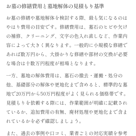
お墓の修繕費用と墓地解体の見積もり基準
修繕と墓地解体を同時に進める際の注意事
項
お墓の修繕や墓地解体を検討する際、最も気になるのは
お墓修繕時の費用を抑えるための工夫や補
やはり費用の目安です。修繕費用は、墓石のヒビや欠け
助金
の補修、クリーニング、文字の色入れ直しなど、作業内
墓石撤去や修繕作業を自分でする場合の留
容によって大きく異なります。一般的に小規模な修繕で
意点
あれば数万円から、大掛かりな修繕や部材の交換が必要
な場合は十数万円程度が相場となります。
墓じまい費用と修繕費用のバランスを最適
化
一方、墓地の解体費用は、墓石の撤去・運搬・処分の
墓じまいで起きやすい後悔事例の回避策
他、基礎部分の解体や更地化まで含めると、標準的な墓
地で20万円から50万円程度がよく見られる価格帯です。
お墓と修繕に関する後悔事例の傾向と対策
見積もりを依頼する際には、作業範囲が明確に記載され
法
ているか、追加費用の有無、廃材処理や更地化まで含ま
墓じまい費用の誤算による後悔と検討ポイ
れているかを必ず確認しましょう。
ント
墓石そのまま放置のリスクと適切な処理方
また、過去の事例や口コミ、業者ごとの対応実績を参考