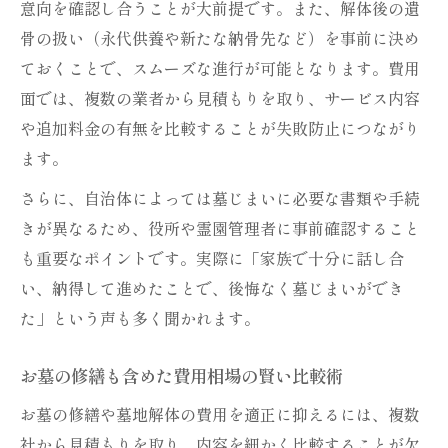
意向を確認し合うことが大前提です。また、解体後の遺
流れ
骨の扱い（永代供養や新たな納骨先など）を事前に決め
費用負担を減らすための補助金活用ポイント
ておくことで、スムーズな進行が可能となります。費用
お墓修繕や解体で使える補助金の種類と条
面では、複数の業者から見積もりを取り、サービス内容
件
や追加料金の有無を比較することが失敗防止につながり
墓じまい費用＆補助金の最新申請方法を解
ます。
説
さらに、自治体によっては墓じまいに必要な書類や手続
自治体の補助金制度を最大限活用するには
きが異なるため、役所や霊園管理者に事前確認すること
お金がない場合の修繕や墓地解体の補助金
も重要なポイントです。実際に「家族で十分に話し合
活用術
い、納得して進めたことで、後悔なく墓じまいができ
補助金を申請する前に必ず確認したいポイ
た」という声も多く聞かれます。
ント
お墓の修繕も含めた費用相場の賢い比較術
遺骨移動と修繕を円滑に進める実践ノウハウ
お墓の修繕や墓地解体の費用を適正に抑えるには、複数
お墓修繕と遺骨移動の具体的な進め方・注
社から見積もりを取り、内容を細かく比較することが欠
意点